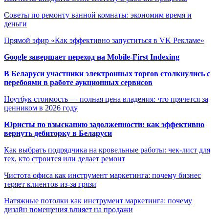
Советы по ремонту ванной комнаты: экономим время и
деньги
Прямой эфир «Как эффективно запуститься в VK Рекламе»
Google завершает переход на Mobile-First Indexing
В Беларуси участники электронных торгов столкнулись с
перебоями в работе аукционных сервисов
Ноутбук стоимость — полная цена владения: что прячется за
ценником в 2026 году
Юристы по взысканию задолженности: как эффективно
вернуть дебиторку в Беларуси
Как выбрать подрядчика на кровельные работы: чек-лист для
тех, кто строится или делает ремонт
Чистота офиса как инструмент маркетинга: почему бизнес
теряет клиентов из-за грязи
Натяжные потолки как инструмент маркетинга: почему
дизайн помещения влияет на продажи