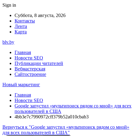
Sign in
Суббота, 8 августа, 2026
Контакты
Лента
Карта
blv.by
Главная
Новости SEO
Публикации читателей
Вебмастерская
Сайтостроение
Новый маркетинг
Главная
Новости SEO
Google запустил «мультипоиск рядом со мной» для всех
пользователей в США
4bb3e7c7990972cff379b52a010cbab3
Вернуться к "Google запустил «мультипоиск рядом со мной»
для всех пользователей в США"