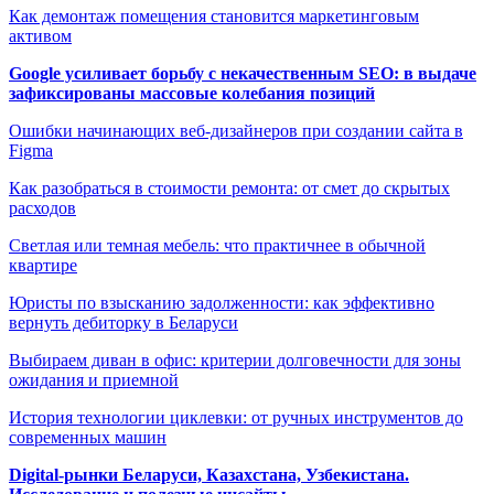
Как демонтаж помещения становится маркетинговым
активом
Google усиливает борьбу с некачественным SEO: в выдаче
зафиксированы массовые колебания позиций
Ошибки начинающих веб-дизайнеров при создании сайта в
Figma
Как разобраться в стоимости ремонта: от смет до скрытых
расходов
Светлая или темная мебель: что практичнее в обычной
квартире
Юристы по взысканию задолженности: как эффективно
вернуть дебиторку в Беларуси
Выбираем диван в офис: критерии долговечности для зоны
ожидания и приемной
История технологии циклевки: от ручных инструментов до
современных машин
Digital-рынки Беларуси, Казахстана, Узбекистана.