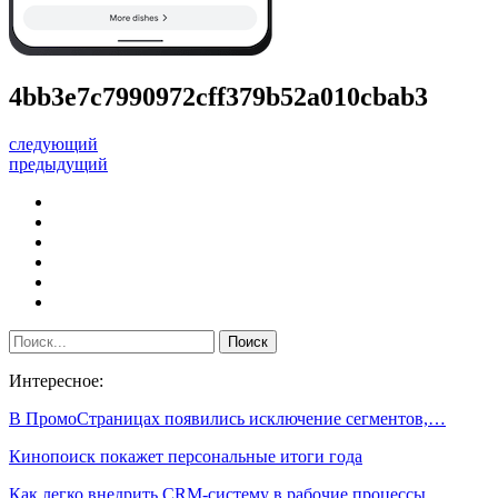
4bb3e7c7990972cff379b52a010cbab3
следующий
предыдущий
Интересное:
В ПромоСтраницах появились исключение сегментов,…
Кинопоиск покажет персональные итоги года
Как легко внедрить CRM-систему в рабочие процессы