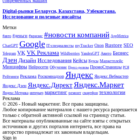
современных машин
Digital-рынки Беларуси, Казахстана, Узбекистана.
Исследование и полезные инсайты
Метки
#новости компаний
#деньги
#кризис
#авто
AppMetrica
Google
Rustore
SEO
myTracker
Ozon
ChatGPT
IT-специалисты
VK Реклама
VK
Бизнес
Авито
Wildberries
Telegram
YandexGPT
Дзен
Дизайн
Исследования
Кейсы
Маркетплейс
Курсы
Минцифры
ПромоСтраницы
Нейросети
Обучение
Пресс-релизы
РСЯ
Яндекс
Реклама
Роскомнадзор
Яндекс.Вебмастер
Рейтинги
Яндекс.Маркет
Яндекс.Директ
Яндекс.Дзен
маркетинг
технологии
ремонт
Яндекс.Метрика
интерьер
смартфон
Реклама
© 2026 - Новый маркетинг. Все права защищены.
Любое копирование материалов с нашего ресурса разрешается
только с обратной активной ссылкой на страницу статьи.
Все материалы опубликованные на сайте взяты с открытых
источников и других порталов интернета, все права на
авторство принадлежат их законным владельцам.
Sign in