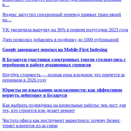
в…
Яндекс запустил синхронный перевод прямых трансляций
на…
VK увеличила выручку на 36% в первом полугодии 2023 года
Дзен позволил добавлять в подборку до 1000 публикаций
Google завершает переход на Mobile-First Indexing
В Беларуси участники электронных торгов столкнулись с
перебоями в работе аукционных сервисов
Ноутбук стоимость — полная цена владения: что прячется за
ценником в 2026 году
Юристы по взысканию задолженности: как эффективно
вернуть дебиторку в Беларуси
Как выбрать подрядчика на кровельные работы: чек-лист для
тех, кто строится или делает ремонт
Чистота офиса как инструмент маркетинга: почему бизнес
теряет клиентов из-за грязи