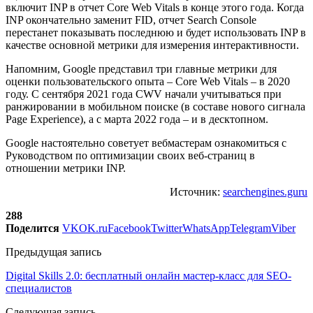
включит INP в отчет Core Web Vitals в конце этого года. Когда
INP окончательно заменит FID, отчет Search Console
перестанет показывать последнюю и будет использовать INP в
качестве основной метрики для измерения интерактивности.
Напомним, Google представил три главные метрики для
оценки пользовательского опыта – Core Web Vitals – в 2020
году. С сентября 2021 года CWV начали учитываться при
ранжировании в мобильном поиске (в составе нового сигнала
Page Experience), а с марта 2022 года – и в десктопном.
Google настоятельно советует вебмастерам ознакомиться с
Руководством по оптимизации своих веб-страниц в
отношении метрики INP.
Источник:
searchengines.guru
288
Поделится
VK
OK.ru
Facebook
Twitter
WhatsApp
Telegram
Viber
Предыдущая запись
Digital Skills 2.0: бесплатный онлайн мастер-класс для SEO-
специалистов
Следующая запись