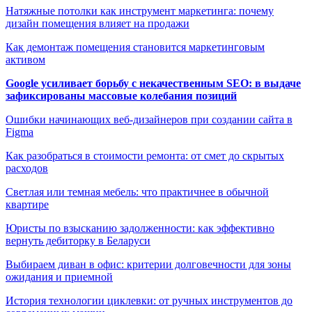
Натяжные потолки как инструмент маркетинга: почему
дизайн помещения влияет на продажи
Как демонтаж помещения становится маркетинговым
активом
Google усиливает борьбу с некачественным SEO: в выдаче
зафиксированы массовые колебания позиций
Ошибки начинающих веб-дизайнеров при создании сайта в
Figma
Как разобраться в стоимости ремонта: от смет до скрытых
расходов
Светлая или темная мебель: что практичнее в обычной
квартире
Юристы по взысканию задолженности: как эффективно
вернуть дебиторку в Беларуси
Выбираем диван в офис: критерии долговечности для зоны
ожидания и приемной
История технологии циклевки: от ручных инструментов до