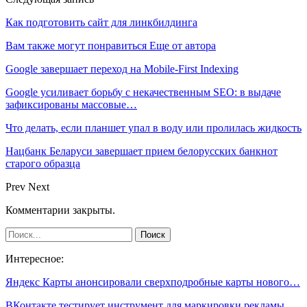
Как подготовить сайт для линкбилдинга
Вам также могут понравиться
Еще от автора
Google завершает переход на Mobile-First Indexing
Google усиливает борьбу с некачественным SEO: в выдаче
зафиксированы массовые…
Что делать, если планшет упал в воду или пролилась жидкость
Нацбанк Беларуси завершает прием белорусских банкнот
старого образца
Prev
Next
Комментарии закрыты.
Интересное:
Яндекс Карты анонсировали сверхподробные карты нового…
ВКонтакте тестирует инструмент для маркировки рекламы