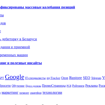
зафиксированы массовые колебания позиций
gma
одов
е
 дебиторку в Беларуси
идания и приемной
овременных машин
вание и полезные инсайты
Google
Rustore
SEO
myTracker
Ozon
GPT
IT-специалисты
Telegram
ПромоСтраницы
Реклама
Рос
йросети
Обучение
Рейтинги
Пресс-релизы
РСЯ
маркетинг
технологии
ремонт
р
смартфон