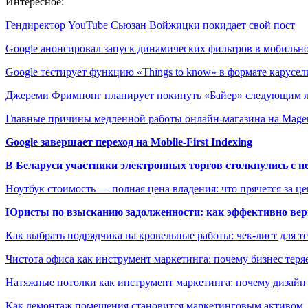
Интересное:
Гендиректор YouTube Сьюзан Войжицки покидает свой пост
Google анонсировал запуск динамических фильтров в мобиль
Google тестирует функцию «Things to know» в формате карусел
Джереми Фримпонг планирует покинуть «Байер» следующим 
Главные причины медленной работы онлайн-магазина на Mag
Google завершает переход на Mobile-First Indexing
В Беларуси участники электронных торгов столкнулись с п
Ноутбук стоимость — полная цена владения: что прячется за ц
Юристы по взысканию задолженности: как эффективно верн
Как выбрать подрядчика на кровельные работы: чек-лист для те
Чистота офиса как инструмент маркетинга: почему бизнес теряе
Натяжные потолки как инструмент маркетинга: почему дизайн
Как демонтаж помещения становится маркетинговым активом