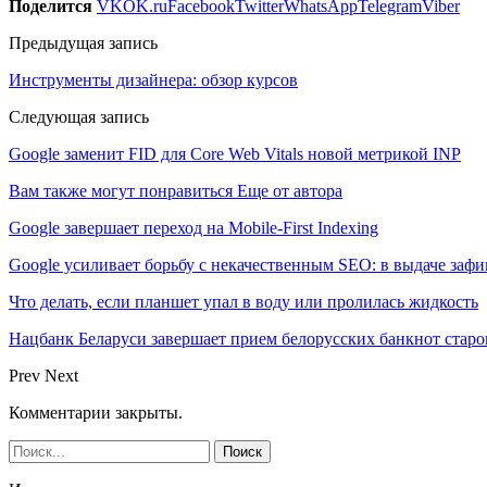
Поделится
VK
OK.ru
Facebook
Twitter
WhatsApp
Telegram
Viber
Предыдущая запись
Инструменты дизайнера: обзор курсов
Следующая запись
Google заменит FID для Core Web Vitals новой метрикой INP
Вам также могут понравиться
Еще от автора
Google завершает переход на Mobile-First Indexing
Google усиливает борьбу с некачественным SEO: в выдаче за
Что делать, если планшет упал в воду или пролилась жидкость
Нацбанк Беларуси завершает прием белорусских банкнот старо
Prev
Next
Комментарии закрыты.