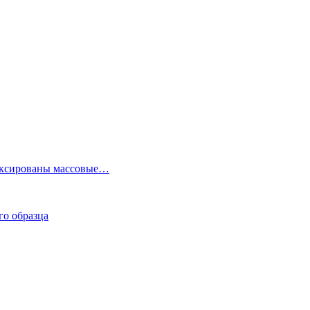
фиксированы массовые…
го образца