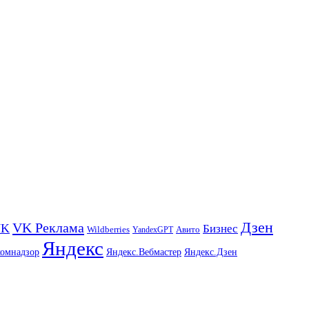
Дзен
VK Реклама
VK
Бизнес
Авито
Wildberries
YandexGPT
Яндекс
комнадзор
Яндекс.Вебмастер
Яндекс.Дзен