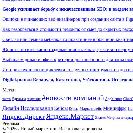
Google усиливает борьбу с некачественным SEO: в выдаче 
Ошибки начинающих веб-дизайнеров при создании сайта в Fi
Как разобраться в стоимости ремонта: от смет до скрытых расх
Светлая или темная мебель: что практичнее в обычной квартир
Юристы по взысканию задолженности: как эффективно вернуть
Выбираем диван в офис: критерии долговечности для зоны ож
История технологии циклевки: от ручных инструментов до с
Digital-рынки Беларуси, Казахстана, Узбекистана. Исследо
Метки
#новости компаний
#деньги
#кризис
Chat
#авто
AppMetrica
Дизайн
Исследования
Кейсы
Минцифры
Маркетплейс
Не
Курсы
Яндекс.Маркет
Яндекс.Директ
Яндекс.Метрика
интерье
Реклама
© 2026 - Новый маркетинг. Все права защищены.