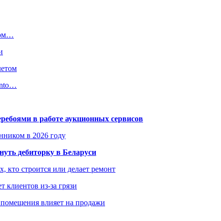
ном…
и
летом
ento…
еребоями в работе аукционных сервисов
енником в 2026 году
уть дебиторку в Беларуси
х, кто строится или делает ремонт
т клиентов из-за грязи
 помещения влияет на продажи