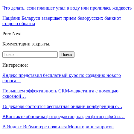
Что делать, если планшет упал в воду или пролилась жидкость
Нацбанк Беларуси завершает прием белорусских банкнот
старого образца
Prev
Next
Комментарии закрыты.
Интересное:
Яндекс представил бесплатный курс по созданию нового
спроса…
Повышаем эффективность CRM-маркетинга с помощью
сквозной…
16 декабря состоится бесплатная онлайн-конференция о…
ВКонтакте обновила фоторедактор, раздел фотографий и…
В Яндекс Вебмастере появился Мониторинг запросов