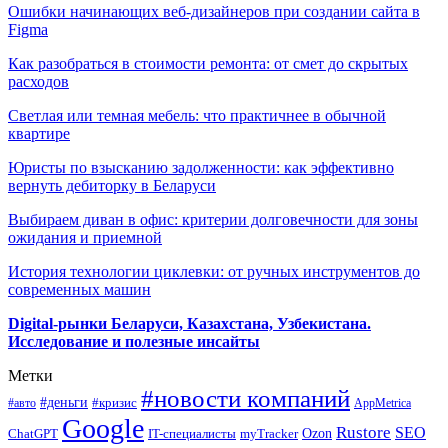
Ошибки начинающих веб-дизайнеров при создании сайта в
Figma
Как разобраться в стоимости ремонта: от смет до скрытых
расходов
Светлая или темная мебель: что практичнее в обычной
квартире
Юристы по взысканию задолженности: как эффективно
вернуть дебиторку в Беларуси
Выбираем диван в офис: критерии долговечности для зоны
ожидания и приемной
История технологии циклевки: от ручных инструментов до
современных машин
Digital-рынки Беларуси, Казахстана, Узбекистана.
Исследование и полезные инсайты
Метки
#новости компаний
#деньги
#кризис
#авто
AppMetrica
Google
Rustore
SEO
myTracker
Ozon
ChatGPT
IT-специалисты