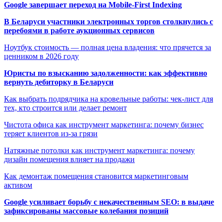
Google завершает переход на Mobile-First Indexing
В Беларуси участники электронных торгов столкнулись с
перебоями в работе аукционных сервисов
Ноутбук стоимость — полная цена владения: что прячется за
ценником в 2026 году
Юристы по взысканию задолженности: как эффективно
вернуть дебиторку в Беларуси
Как выбрать подрядчика на кровельные работы: чек-лист для
тех, кто строится или делает ремонт
Чистота офиса как инструмент маркетинга: почему бизнес
теряет клиентов из-за грязи
Натяжные потолки как инструмент маркетинга: почему
дизайн помещения влияет на продажи
Как демонтаж помещения становится маркетинговым
активом
Google усиливает борьбу с некачественным SEO: в выдаче
зафиксированы массовые колебания позиций