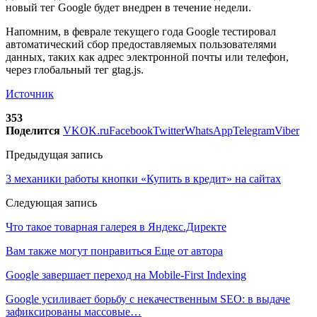
новый тег Google будет внедрен в течение недели.
Напомним, в феврале текущего года Google тестировал
автоматический сбор предоставляемых пользователями
данных, таких как адрес электронной почты или телефон,
через глобальный тег gtag.js.
Источник
353
Поделится
VK
OK.ru
Facebook
Twitter
WhatsApp
Telegram
Viber
Предыдущая запись
3 механики работы кнопки «Купить в кредит» на сайтах
Следующая запись
Что такое товарная галерея в Яндекс.Директе
Вам также могут понравиться
Еще от автора
Google завершает переход на Mobile-First Indexing
Google усиливает борьбу с некачественным SEO: в выдаче
зафиксированы массовые…