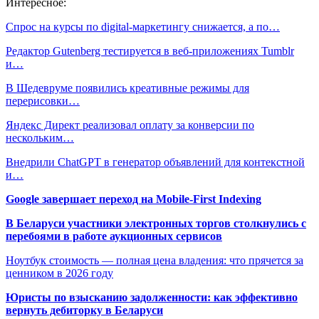
Интересное:
Спрос на курсы по digital-маркетингу снижается, а по…
Редактор Gutenberg тестируется в веб-приложениях Tumblr
и…
В Шедевруме появились креативные режимы для
перерисовки…
Яндекс Директ реализовал оплату за конверсии по
нескольким…
Внедрили ChatGPT в генератор объявлений для контекстной
и…
Google завершает переход на Mobile-First Indexing
В Беларуси участники электронных торгов столкнулись с
перебоями в работе аукционных сервисов
Ноутбук стоимость — полная цена владения: что прячется за
ценником в 2026 году
Юристы по взысканию задолженности: как эффективно
вернуть дебиторку в Беларуси