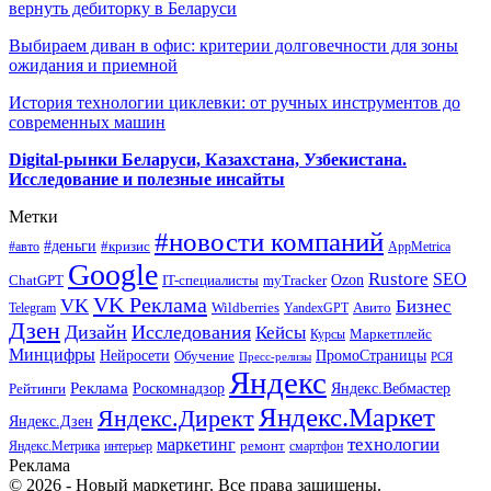
вернуть дебиторку в Беларуси
Выбираем диван в офис: критерии долговечности для зоны
ожидания и приемной
История технологии циклевки: от ручных инструментов до
современных машин
Digital-рынки Беларуси, Казахстана, Узбекистана.
Исследование и полезные инсайты
Метки
#новости компаний
#деньги
#кризис
#авто
AppMetrica
Google
Rustore
SEO
myTracker
Ozon
ChatGPT
IT-специалисты
VK Реклама
VK
Бизнес
Авито
Wildberries
Telegram
YandexGPT
Дзен
Дизайн
Исследования
Кейсы
Маркетплейс
Курсы
Минцифры
ПромоСтраницы
Нейросети
Обучение
Пресс-релизы
РСЯ
Яндекс
Реклама
Роскомнадзор
Яндекс.Вебмастер
Рейтинги
Яндекс.Маркет
Яндекс.Директ
Яндекс.Дзен
маркетинг
технологии
ремонт
Яндекс.Метрика
интерьер
смартфон
Реклама
© 2026 - Новый маркетинг. Все права защищены.