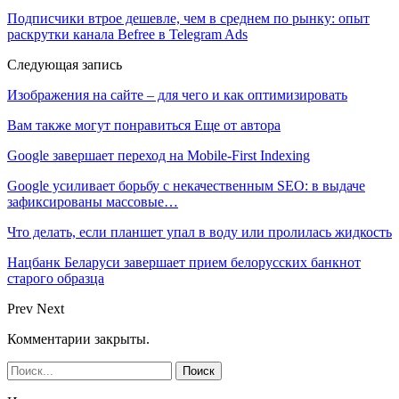
Подписчики втрое дешевле, чем в среднем по рынку: опыт
раскрутки канала Befree в Telegram Ads
Следующая запись
Изображения на сайте – для чего и как оптимизировать
Вам также могут понравиться
Еще от автора
Google завершает переход на Mobile-First Indexing
Google усиливает борьбу с некачественным SEO: в выдаче
зафиксированы массовые…
Что делать, если планшет упал в воду или пролилась жидкость
Нацбанк Беларуси завершает прием белорусских банкнот
старого образца
Prev
Next
Комментарии закрыты.