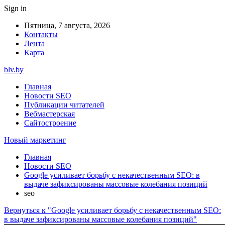
Sign in
Пятница, 7 августа, 2026
Контакты
Лента
Карта
blv.by
Главная
Новости SEO
Публикации читателей
Вебмастерская
Сайтостроение
Новый маркетинг
Главная
Новости SEO
Google усиливает борьбу с некачественным SEO: в
выдаче зафиксированы массовые колебания позиций
seo
Вернуться к "Google усиливает борьбу с некачественным SEO:
в выдаче зафиксированы массовые колебания позиций"