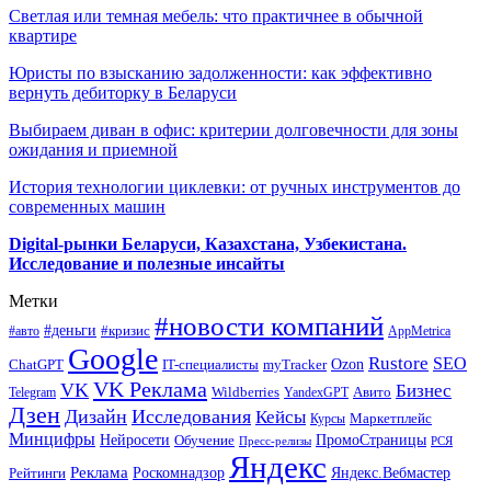
Светлая или темная мебель: что практичнее в обычной
квартире
Юристы по взысканию задолженности: как эффективно
вернуть дебиторку в Беларуси
Выбираем диван в офис: критерии долговечности для зоны
ожидания и приемной
История технологии циклевки: от ручных инструментов до
современных машин
Digital-рынки Беларуси, Казахстана, Узбекистана.
Исследование и полезные инсайты
Метки
#новости компаний
#деньги
#кризис
#авто
AppMetrica
Google
Rustore
SEO
myTracker
Ozon
ChatGPT
IT-специалисты
VK Реклама
VK
Бизнес
Авито
Wildberries
Telegram
YandexGPT
Дзен
Дизайн
Исследования
Кейсы
Маркетплейс
Курсы
Минцифры
ПромоСтраницы
Нейросети
Обучение
Пресс-релизы
РСЯ
Яндекс
Реклама
Роскомнадзор
Яндекс.Вебмастер
Рейтинги