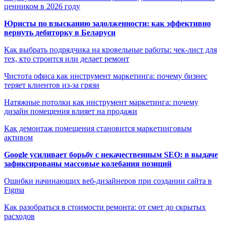
ценником в 2026 году
Юристы по взысканию задолженности: как эффективно
вернуть дебиторку в Беларуси
Как выбрать подрядчика на кровельные работы: чек-лист для
тех, кто строится или делает ремонт
Чистота офиса как инструмент маркетинга: почему бизнес
теряет клиентов из-за грязи
Натяжные потолки как инструмент маркетинга: почему
дизайн помещения влияет на продажи
Как демонтаж помещения становится маркетинговым
активом
Google усиливает борьбу с некачественным SEO: в выдаче
зафиксированы массовые колебания позиций
Ошибки начинающих веб-дизайнеров при создании сайта в
Figma
Как разобраться в стоимости ремонта: от смет до скрытых
расходов