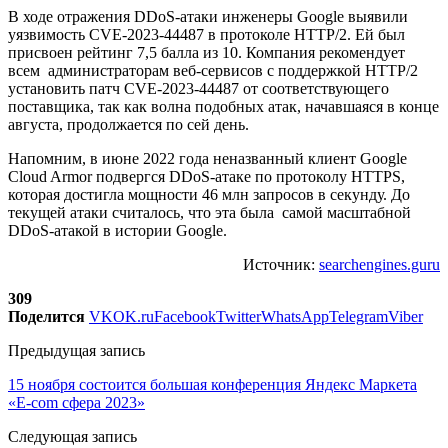
В ходе отражения DDoS-атаки инженеры Google выявили
уязвимость CVE-2023-44487 в протоколе HTTP/2. Ей был
присвоен рейтинг 7,5 балла из 10. Компания рекомендует
всем администраторам веб-сервисов с поддержкой HTTP/2
установить патч CVE-2023-44487 от соответствующего
поставщика, так как волна подобных атак, начавшаяся в конце
августа, продолжается по сей день.
Напомним, в июне 2022 года неназванный клиент Google
Cloud Armor подвергся DDoS-атаке по протоколу HTTPS,
которая достигла мощности 46 млн запросов в секунду. До
текущей атаки считалось, что эта была самой масштабной
DDoS-атакой в истории Google.
Источник:
searchengines.guru
309
Поделится
VK
OK.ru
Facebook
Twitter
WhatsApp
Telegram
Viber
Предыдущая запись
15 ноября состоится большая конференция Яндекс Маркета
«E-com сфера 2023»
Следующая запись