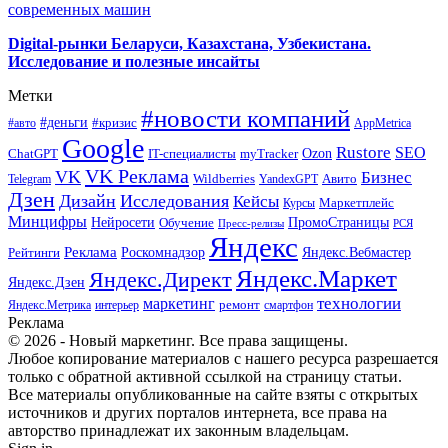
современных машин
Digital-рынки Беларуси, Казахстана, Узбекистана.
Исследование и полезные инсайты
Метки
#новости компаний
#деньги
#кризис
#авто
AppMetrica
Google
Rustore
SEO
myTracker
Ozon
ChatGPT
IT-специалисты
VK Реклама
VK
Бизнес
Авито
Wildberries
Telegram
YandexGPT
Дзен
Дизайн
Исследования
Кейсы
Маркетплейс
Курсы
Минцифры
ПромоСтраницы
Нейросети
Обучение
Пресс-релизы
РСЯ
Яндекс
Реклама
Роскомнадзор
Яндекс.Вебмастер
Рейтинги
Яндекс.Маркет
Яндекс.Директ
Яндекс.Дзен
маркетинг
технологии
ремонт
Яндекс.Метрика
интерьер
смартфон
Реклама
© 2026 - Новый маркетинг. Все права защищены.
Любое копирование материалов с нашего ресурса разрешается
только с обратной активной ссылкой на страницу статьи.
Все материалы опубликованные на сайте взяты с открытых
источников и других порталов интернета, все права на
авторство принадлежат их законным владельцам.