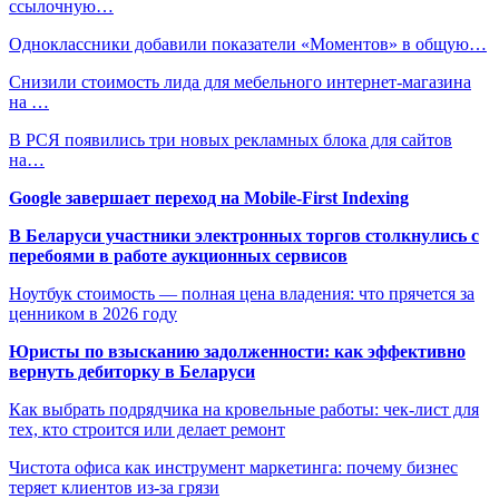
ссылочную…
Одноклассники добавили показатели «Моментов» в общую…
Снизили стоимость лида для мебельного интернет-магазина
на …
В РСЯ появились три новых рекламных блока для сайтов
на…
Google завершает переход на Mobile-First Indexing
В Беларуси участники электронных торгов столкнулись с
перебоями в работе аукционных сервисов
Ноутбук стоимость — полная цена владения: что прячется за
ценником в 2026 году
Юристы по взысканию задолженности: как эффективно
вернуть дебиторку в Беларуси
Как выбрать подрядчика на кровельные работы: чек-лист для
тех, кто строится или делает ремонт
Чистота офиса как инструмент маркетинга: почему бизнес
теряет клиентов из-за грязи