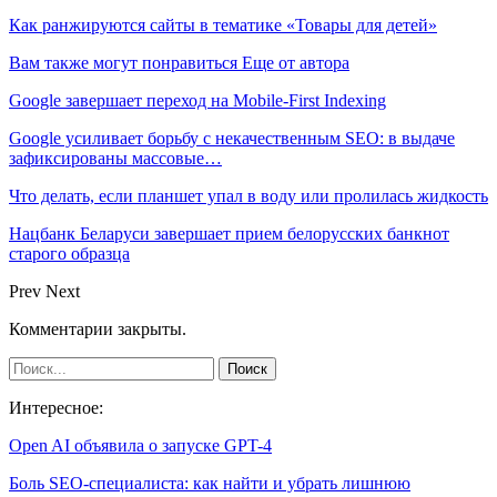
Как ранжируются сайты в тематике «Товары для детей»
Вам также могут понравиться
Еще от автора
Google завершает переход на Mobile-First Indexing
Google усиливает борьбу с некачественным SEO: в выдаче
зафиксированы массовые…
Что делать, если планшет упал в воду или пролилась жидкость
Нацбанк Беларуси завершает прием белорусских банкнот
старого образца
Prev
Next
Комментарии закрыты.
Интересное:
Open AI объявила о запуске GPT-4
Боль SEO-специалиста: как найти и убрать лишнюю