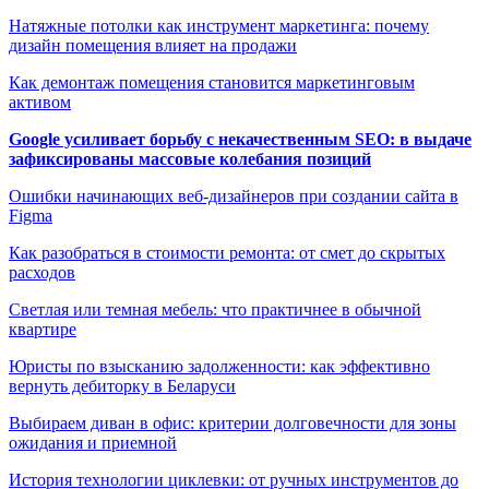
Натяжные потолки как инструмент маркетинга: почему
дизайн помещения влияет на продажи
Как демонтаж помещения становится маркетинговым
активом
Google усиливает борьбу с некачественным SEO: в выдаче
зафиксированы массовые колебания позиций
Ошибки начинающих веб-дизайнеров при создании сайта в
Figma
Как разобраться в стоимости ремонта: от смет до скрытых
расходов
Светлая или темная мебель: что практичнее в обычной
квартире
Юристы по взысканию задолженности: как эффективно
вернуть дебиторку в Беларуси
Выбираем диван в офис: критерии долговечности для зоны
ожидания и приемной
История технологии циклевки: от ручных инструментов до