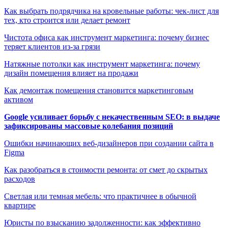
Как выбрать подрядчика на кровельные работы: чек-лист для
тех, кто строится или делает ремонт
Чистота офиса как инструмент маркетинга: почему бизнес
теряет клиентов из-за грязи
Натяжные потолки как инструмент маркетинга: почему
дизайн помещения влияет на продажи
Как демонтаж помещения становится маркетинговым
активом
Google усиливает борьбу с некачественным SEO: в выдаче
зафиксированы массовые колебания позиций
Ошибки начинающих веб-дизайнеров при создании сайта в
Figma
Как разобраться в стоимости ремонта: от смет до скрытых
расходов
Светлая или темная мебель: что практичнее в обычной
квартире
Юристы по взысканию задолженности: как эффективно