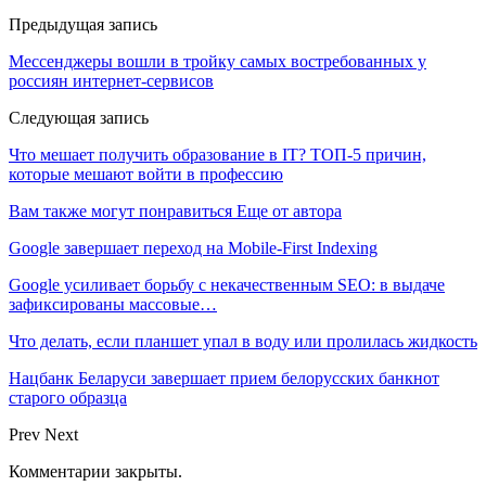
Предыдущая запись
Мессенджеры вошли в тройку самых востребованных у
россиян интернет-сервисов
Следующая запись
Что мешает получить образование в IT? ТОП-5 причин,
которые мешают войти в профессию
Вам также могут понравиться
Еще от автора
Google завершает переход на Mobile-First Indexing
Google усиливает борьбу с некачественным SEO: в выдаче
зафиксированы массовые…
Что делать, если планшет упал в воду или пролилась жидкость
Нацбанк Беларуси завершает прием белорусских банкнот
старого образца
Prev
Next
Комментарии закрыты.