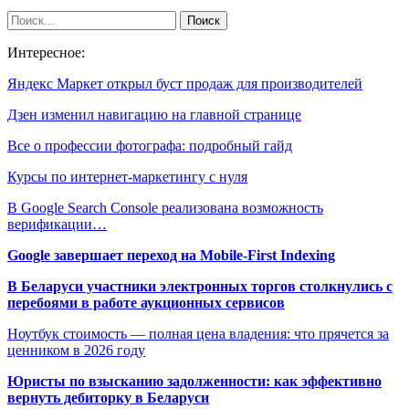
Интересное:
Яндекс Маркет открыл буст продаж для производителей
Дзен изменил навигацию на главной странице
Все о профессии фотографа: подробный гайд
Курсы по интернет-маркетингу с нуля
В Google Search Console реализована возможность
верификации…
Google завершает переход на Mobile-First Indexing
В Беларуси участники электронных торгов столкнулись с
перебоями в работе аукционных сервисов
Ноутбук стоимость — полная цена владения: что прячется за
ценником в 2026 году
Юристы по взысканию задолженности: как эффективно
вернуть дебиторку в Беларуси