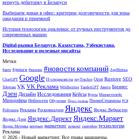
вернуть дебиторку в Беларуси
Выбираем диван в офис: критерии долговечности для зоны
ожидания и приемной
История технологии циклевки: от ручных инструментов до
современных машин
Digital-рынки Беларуси, Казахстана, Узбекистана.
Исследование и полезные инсайты
Метки
#новости компаний
#деньги
#кризис
#авто
AppMetrica
Google
Rustore
SEO
myTracker
Ozon
ChatGPT
IT-специалисты
VK Реклама
VK
Бизнес
Авито
Wildberries
Telegram
YandexGPT
Дзен
Дизайн
Исследования
Кейсы
Маркетплейс
Курсы
Минцифры
ПромоСтраницы
Нейросети
Обучение
Пресс-релизы
РСЯ
Яндекс
Реклама
Роскомнадзор
Яндекс.Вебмастер
Рейтинги
Яндекс.Маркет
Яндекс.Директ
Яндекс.Дзен
маркетинг
технологии
ремонт
Яндекс.Метрика
интерьер
смартфон
Реклама
© 2026 - Новый маркетинг. Все права защищены.