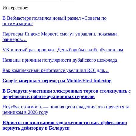
Интересное:
В Вебмастере появился новый раздел «Советы по
оптимизации»
Партнеры Яндекс Маркета смогут управлять показами
баннеров…
VK в пятый раз проводит День борьбы с кибербуллингом
Названы причины популярности дубайского шоколада
Как комплексный performance увеличил ROI для…
Google завершает переход на Mobile-First Indexing
В Беларуси участники электронных торгов столкнулись с
перебоями в работе аукционных сервисов
Ноутбук стоимость — полная цена владения: что прячется за
ценником в 2026 году
Юристы по взысканию задолженности: как эффективно
вернуть дебиторку в Беларуси