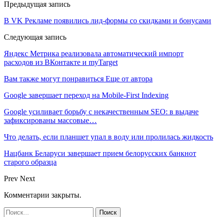
Предыдущая запись
В VK Рекламе появились лид-формы со скидками и бонусами
Следующая запись
Яндекс Метрика реализовала автоматический импорт
расходов из ВКонтакте и myTarget
Вам также могут понравиться
Еще от автора
Google завершает переход на Mobile-First Indexing
Google усиливает борьбу с некачественным SEO: в выдаче
зафиксированы массовые…
Что делать, если планшет упал в воду или пролилась жидкость
Нацбанк Беларуси завершает прием белорусских банкнот
старого образца
Prev
Next
Комментарии закрыты.