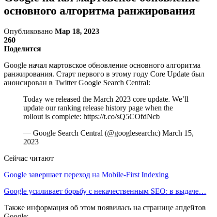
основного алгоритма ранжирования
Опубликовано
Мар 18, 2023
260
Поделится
Google начал мартовское обновление основного алгоритма
ранжирования. Старт первого в этому году Core Update был
анонсирован в Twitter Google Search Central:
Today we released the March 2023 core update. We’ll
update our ranking release history page when the
rollout is complete: https://t.co/sQ5COfdNcb
— Google Search Central (@googlesearchc) March 15,
2023
Сейчас читают
Google завершает переход на Mobile-First Indexing
Google усиливает борьбу с некачественным SEO: в выдаче…
Также информация об этом появилась на странице апдейтов
Google: