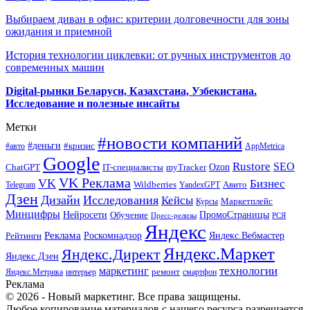
Выбираем диван в офис: критерии долговечности для зоны
ожидания и приемной
История технологии циклевки: от ручных инструментов до
современных машин
Digital-рынки Беларуси, Казахстана, Узбекистана.
Исследование и полезные инсайты
Метки
#новости компаний
#деньги
#кризис
#авто
AppMetrica
Google
Rustore
SEO
myTracker
Ozon
ChatGPT
IT-специалисты
VK Реклама
VK
Бизнес
Авито
Wildberries
Telegram
YandexGPT
Дзен
Дизайн
Исследования
Кейсы
Маркетплейс
Курсы
Минцифры
ПромоСтраницы
Нейросети
Обучение
Пресс-релизы
РСЯ
Яндекс
Реклама
Роскомнадзор
Яндекс.Вебмастер
Рейтинги
Яндекс.Маркет
Яндекс.Директ
Яндекс.Дзен
маркетинг
технологии
ремонт
Яндекс.Метрика
интерьер
смартфон
Реклама
© 2026 - Новый маркетинг. Все права защищены.
Любое копирование материалов с нашего ресурса разрешается