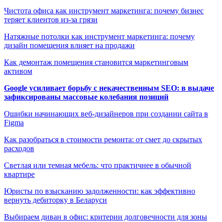
Чистота офиса как инструмент маркетинга: почему бизнес
теряет клиентов из-за грязи
Натяжные потолки как инструмент маркетинга: почему
дизайн помещения влияет на продажи
Как демонтаж помещения становится маркетинговым
активом
Google усиливает борьбу с некачественным SEO: в выдаче
зафиксированы массовые колебания позиций
Ошибки начинающих веб-дизайнеров при создании сайта в
Figma
Как разобраться в стоимости ремонта: от смет до скрытых
расходов
Светлая или темная мебель: что практичнее в обычной
квартире
Юристы по взысканию задолженности: как эффективно
вернуть дебиторку в Беларуси
Выбираем диван в офис: критерии долговечности для зоны