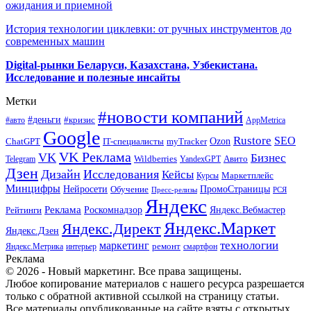
ожидания и приемной
История технологии циклевки: от ручных инструментов до
современных машин
Digital-рынки Беларуси, Казахстана, Узбекистана.
Исследование и полезные инсайты
Метки
#новости компаний
#деньги
#кризис
#авто
AppMetrica
Google
Rustore
SEO
myTracker
Ozon
ChatGPT
IT-специалисты
VK Реклама
VK
Бизнес
Авито
Wildberries
Telegram
YandexGPT
Дзен
Дизайн
Исследования
Кейсы
Маркетплейс
Курсы
Минцифры
ПромоСтраницы
Нейросети
Обучение
Пресс-релизы
РСЯ
Яндекс
Реклама
Роскомнадзор
Яндекс.Вебмастер
Рейтинги
Яндекс.Маркет
Яндекс.Директ
Яндекс.Дзен
маркетинг
технологии
ремонт
Яндекс.Метрика
интерьер
смартфон
Реклама
© 2026 - Новый маркетинг. Все права защищены.
Любое копирование материалов с нашего ресурса разрешается
только с обратной активной ссылкой на страницу статьи.
Все материалы опубликованные на сайте взяты с открытых