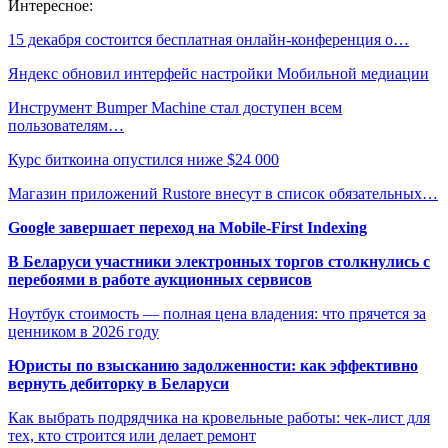
Интересное:
15 декабря состоится бесплатная онлайн-конференция о…
Яндекс обновил интерфейс настройки Мобильной медиации
Инструмент Bumper Machine стал доступен всем
пользователям…
Курс биткоина опустился ниже $24 000
Магазин приложений Rustore внесут в список обязательных…
Google завершает переход на Mobile-First Indexing
В Беларуси участники электронных торгов столкнулись с
перебоями в работе аукционных сервисов
Ноутбук стоимость — полная цена владения: что прячется за
ценником в 2026 году
Юристы по взысканию задолженности: как эффективно
вернуть дебиторку в Беларуси
Как выбрать подрядчика на кровельные работы: чек-лист для
тех, кто строится или делает ремонт