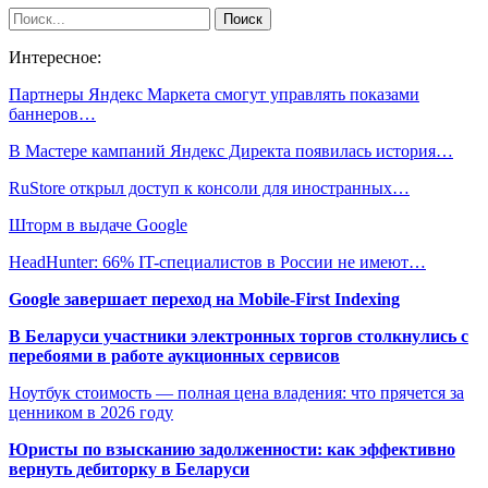
Интересное:
Партнеры Яндекс Маркета смогут управлять показами
баннеров…
В Мастере кампаний Яндекс Директа появилась история…
RuStore открыл доступ к консоли для иностранных…
Шторм в выдаче Google
HeadHunter: 66% IT-специалистов в России не имеют…
Google завершает переход на Mobile-First Indexing
В Беларуси участники электронных торгов столкнулись с
перебоями в работе аукционных сервисов
Ноутбук стоимость — полная цена владения: что прячется за
ценником в 2026 году
Юристы по взысканию задолженности: как эффективно
вернуть дебиторку в Беларуси