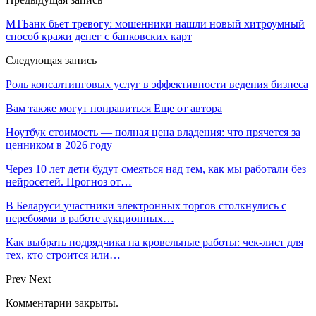
МТБанк бьет тревогу: мошенники нашли новый хитроумный
способ кражи денег с банковских карт
Следующая запись
Роль консалтинговых услуг в эффективности ведения бизнеса
Вам также могут понравиться
Еще от автора
Ноутбук стоимость — полная цена владения: что прячется за
ценником в 2026 году
Через 10 лет дети будут смеяться над тем, как мы работали без
нейросетей. Прогноз от…
В Беларуси участники электронных торгов столкнулись с
перебоями в работе аукционных…
Как выбрать подрядчика на кровельные работы: чек-лист для
тех, кто строится или…
Prev
Next
Комментарии закрыты.