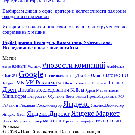
вернуть дебиторку в Беларуси
Выбираем диван в офис: критерии долговечности для зоны
ожидания и приемной
История технологии циклевки: от ручных инструментов до
современных машин
Digital-рынки Беларуси, Казахстана, Узбекистана.
Исследование и полезные инсайты
Метки
#новости компаний
#деньги
#кризис
#авто
AppMetrica
Google
Rustore
SEO
myTracker
Ozon
ChatGPT
IT-специалисты
VK Реклама
VK
Бизнес
Авито
Wildberries
Telegram
YandexGPT
Дзен
Дизайн
Исследования
Кейсы
Маркетплейс
Курсы
Минцифры
ПромоСтраницы
Нейросети
Обучение
Пресс-релизы
РСЯ
Яндекс
Реклама
Роскомнадзор
Яндекс.Вебмастер
Рейтинги
Яндекс.Маркет
Яндекс.Директ
Яндекс.Дзен
маркетинг
технологии
ремонт
Яндекс.Метрика
интерьер
смартфон
Реклама
© 2026 - Новый маркетинг. Все права защищены.