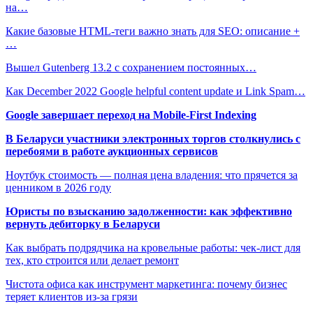
на…
Какие базовые HTML-теги важно знать для SEO: описание +
…
Вышел Gutenberg 13.2 с сохранением постоянных…
Как December 2022 Google helpful content update и Link Spam…
Google завершает переход на Mobile-First Indexing
В Беларуси участники электронных торгов столкнулись с
перебоями в работе аукционных сервисов
Ноутбук стоимость — полная цена владения: что прячется за
ценником в 2026 году
Юристы по взысканию задолженности: как эффективно
вернуть дебиторку в Беларуси
Как выбрать подрядчика на кровельные работы: чек-лист для
тех, кто строится или делает ремонт
Чистота офиса как инструмент маркетинга: почему бизнес
теряет клиентов из-за грязи