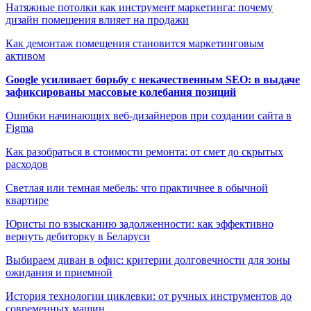
Натяжные потолки как инструмент маркетинга: почему
дизайн помещения влияет на продажи
Как демонтаж помещения становится маркетинговым
активом
Google усиливает борьбу с некачественным SEO: в выдаче
зафиксированы массовые колебания позиций
Ошибки начинающих веб-дизайнеров при создании сайта в
Figma
Как разобраться в стоимости ремонта: от смет до скрытых
расходов
Светлая или темная мебель: что практичнее в обычной
квартире
Юристы по взысканию задолженности: как эффективно
вернуть дебиторку в Беларуси
Выбираем диван в офис: критерии долговечности для зоны
ожидания и приемной
История технологии циклевки: от ручных инструментов до
современных машин