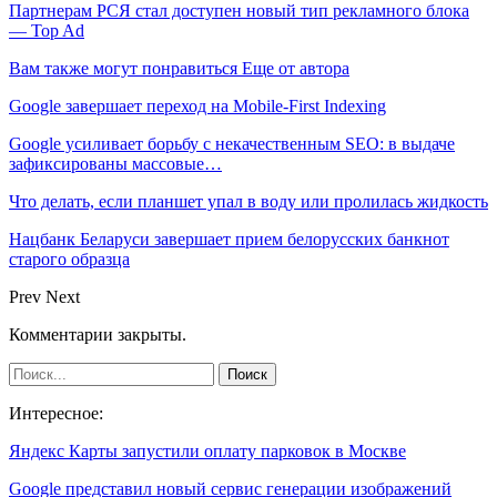
Партнерам РСЯ стал доступен новый тип рекламного блока
— Top Ad
Вам также могут понравиться
Еще от автора
Google завершает переход на Mobile-First Indexing
Google усиливает борьбу с некачественным SEO: в выдаче
зафиксированы массовые…
Что делать, если планшет упал в воду или пролилась жидкость
Нацбанк Беларуси завершает прием белорусских банкнот
старого образца
Prev
Next
Комментарии закрыты.
Интересное:
Яндекс Карты запустили оплату парковок в Москве
Google представил новый сервис генерации изображений