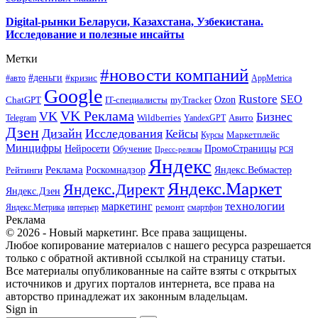
Digital-рынки Беларуси, Казахстана, Узбекистана.
Исследование и полезные инсайты
Метки
#новости компаний
#деньги
#кризис
#авто
AppMetrica
Google
Rustore
SEO
myTracker
Ozon
ChatGPT
IT-специалисты
VK Реклама
VK
Бизнес
Авито
Wildberries
Telegram
YandexGPT
Дзен
Дизайн
Исследования
Кейсы
Маркетплейс
Курсы
Минцифры
ПромоСтраницы
Нейросети
Обучение
Пресс-релизы
РСЯ
Яндекс
Реклама
Роскомнадзор
Яндекс.Вебмастер
Рейтинги
Яндекс.Маркет
Яндекс.Директ
Яндекс.Дзен
маркетинг
технологии
ремонт
Яндекс.Метрика
интерьер
смартфон
Реклама
© 2026 - Новый маркетинг. Все права защищены.
Любое копирование материалов с нашего ресурса разрешается
только с обратной активной ссылкой на страницу статьи.
Все материалы опубликованные на сайте взяты с открытых
источников и других порталов интернета, все права на
авторство принадлежат их законным владельцам.
Sign in