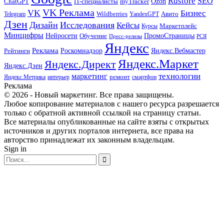
Rustore
SEO
myTracker
Ozon
ChatGPT
IT-специалисты
VK Реклама
VK
Бизнес
Авито
Wildberries
Telegram
YandexGPT
Дзен
Дизайн
Исследования
Кейсы
Маркетплейс
Курсы
Минцифры
ПромоСтраницы
Нейросети
Обучение
Пресс-релизы
РСЯ
Яндекс
Реклама
Роскомнадзор
Яндекс.Вебмастер
Рейтинги
Яндекс.Маркет
Яндекс.Директ
Яндекс.Дзен
маркетинг
технологии
ремонт
Яндекс.Метрика
интерьер
смартфон
Реклама
© 2026 - Новый маркетинг. Все права защищены.
Любое копирование материалов с нашего ресурса разрешается
только с обратной активной ссылкой на страницу статьи.
Все материалы опубликованные на сайте взяты с открытых
источников и других порталов интернета, все права на
авторство принадлежат их законным владельцам.
Sign in