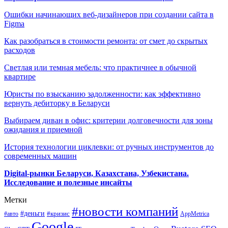
Ошибки начинающих веб-дизайнеров при создании сайта в
Figma
Как разобраться в стоимости ремонта: от смет до скрытых
расходов
Светлая или темная мебель: что практичнее в обычной
квартире
Юристы по взысканию задолженности: как эффективно
вернуть дебиторку в Беларуси
Выбираем диван в офис: критерии долговечности для зоны
ожидания и приемной
История технологии циклевки: от ручных инструментов до
современных машин
Digital-рынки Беларуси, Казахстана, Узбекистана.
Исследование и полезные инсайты
Метки
#новости компаний
#деньги
#кризис
#авто
AppMetrica
Google