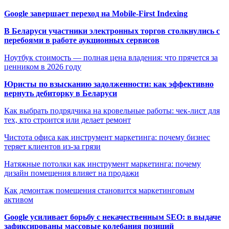
Google завершает переход на Mobile-First Indexing
В Беларуси участники электронных торгов столкнулись с
перебоями в работе аукционных сервисов
Ноутбук стоимость — полная цена владения: что прячется за
ценником в 2026 году
Юристы по взысканию задолженности: как эффективно
вернуть дебиторку в Беларуси
Как выбрать подрядчика на кровельные работы: чек-лист для
тех, кто строится или делает ремонт
Чистота офиса как инструмент маркетинга: почему бизнес
теряет клиентов из-за грязи
Натяжные потолки как инструмент маркетинга: почему
дизайн помещения влияет на продажи
Как демонтаж помещения становится маркетинговым
активом
Google усиливает борьбу с некачественным SEO: в выдаче
зафиксированы массовые колебания позиций