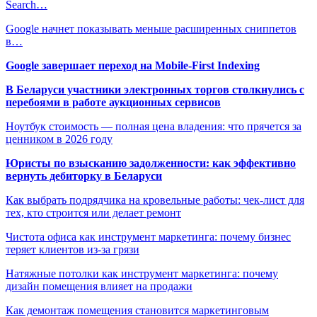
Search…
Google начнет показывать меньше расширенных сниппетов
в…
Google завершает переход на Mobile-First Indexing
В Беларуси участники электронных торгов столкнулись с
перебоями в работе аукционных сервисов
Ноутбук стоимость — полная цена владения: что прячется за
ценником в 2026 году
Юристы по взысканию задолженности: как эффективно
вернуть дебиторку в Беларуси
Как выбрать подрядчика на кровельные работы: чек-лист для
тех, кто строится или делает ремонт
Чистота офиса как инструмент маркетинга: почему бизнес
теряет клиентов из-за грязи
Натяжные потолки как инструмент маркетинга: почему
дизайн помещения влияет на продажи
Как демонтаж помещения становится маркетинговым