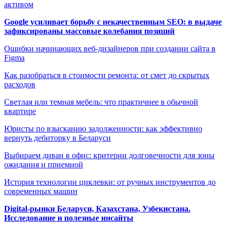
активом
Google усиливает борьбу с некачественным SEO: в выдаче
зафиксированы массовые колебания позиций
Ошибки начинающих веб-дизайнеров при создании сайта в
Figma
Как разобраться в стоимости ремонта: от смет до скрытых
расходов
Светлая или темная мебель: что практичнее в обычной
квартире
Юристы по взысканию задолженности: как эффективно
вернуть дебиторку в Беларуси
Выбираем диван в офис: критерии долговечности для зоны
ожидания и приемной
История технологии циклевки: от ручных инструментов до
современных машин
Digital-рынки Беларуси, Казахстана, Узбекистана.
Исследование и полезные инсайты