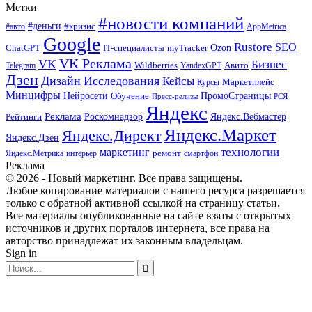
Метки
#новости компаний
#деньги
#кризис
#авто
AppMetrica
Google
Rustore
SEO
myTracker
Ozon
ChatGPT
IT-специалисты
VK Реклама
VK
Бизнес
Авито
Wildberries
Telegram
YandexGPT
Дзен
Дизайн
Исследования
Кейсы
Маркетплейс
Курсы
Минцифры
ПромоСтраницы
Нейросети
Обучение
Пресс-релизы
РСЯ
Яндекс
Реклама
Роскомнадзор
Яндекс.Вебмастер
Рейтинги
Яндекс.Маркет
Яндекс.Директ
Яндекс.Дзен
маркетинг
технологии
ремонт
Яндекс.Метрика
интерьер
смартфон
Реклама
© 2026 - Новый маркетинг. Все права защищены.
Любое копирование материалов с нашего ресурса разрешается
только с обратной активной ссылкой на страницу статьи.
Все материалы опубликованные на сайте взяты с открытых
источников и других порталов интернета, все права на
авторство принадлежат их законным владельцам.
Sign in