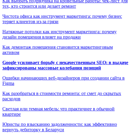
Как выбрать подрядчика на кровельные работы: чек-лист для
тех, кто строится или делает ремонт
Чистота офиса как инструмент маркетинга: почему бизнес
теряет клиентов из-за грязи
Натяжные потолки как инструмент маркетинга: почему
дизайн помещения влияет на продажи
Как демонтаж помещения становится маркетинговым
активом
Google усиливает борьбу с некачественным SEO: в выдаче
зафиксированы массовые колебания позиций
Ошибки начинающих веб-дизайнеров при создании сайта в
Figma
Как разобраться в стоимости ремонта: от смет до скрытых
расходов
Светлая или темная мебель: что практичнее в обычной
квартире
Юристы по взысканию задолженности: как эффективно
вернуть дебиторку в Беларуси