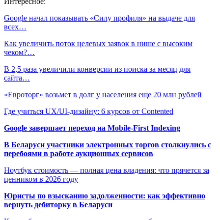
Интересное:
Google начал показывать «Силу профиля» на выдаче для
всех…
Как увеличить поток целевых заявок в нише с высоким
чеком?…
В 2,5 раза увеличили конверсии из поиска за месяц для
сайта…
«Евроторг» возьмет в долг у населения еще 20 млн рублей
Где учиться UX/UI-дизайну: 6 курсов от Contented
Google завершает переход на Mobile-First Indexing
В Беларуси участники электронных торгов столкнулись с
перебоями в работе аукционных сервисов
Ноутбук стоимость — полная цена владения: что прячется за
ценником в 2026 году
Юристы по взысканию задолженности: как эффективно
вернуть дебиторку в Беларуси