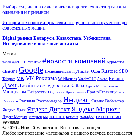
Выбираем диван в офис: критерии долговечности для зоны
ожидания и приемной
История технологии циклевки: от ручных инструментов до
современных машин
Digital-рынки Беларуси, Казахстана, Узбекистана.
Исследование и полезные инсайты
Метки
#новости компаний
#деньги
#кризис
#авто
AppMetrica
Google
Rustore
SEO
myTracker
Ozon
ChatGPT
IT-специалисты
VK Реклама
VK
Бизнес
Авито
Wildberries
Telegram
YandexGPT
Дзен
Дизайн
Исследования
Кейсы
Маркетплейс
Курсы
Минцифры
ПромоСтраницы
Нейросети
Обучение
Пресс-релизы
РСЯ
Яндекс
Реклама
Роскомнадзор
Яндекс.Вебмастер
Рейтинги
Яндекс.Маркет
Яндекс.Директ
Яндекс.Дзен
маркетинг
технологии
ремонт
Яндекс.Метрика
интерьер
смартфон
Реклама
© 2026 - Новый маркетинг. Все права защищены.
Любое копирование материалов с нашего ресурса разрешается