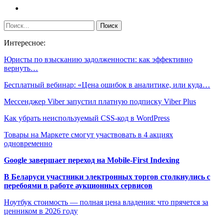
Интересное:
Юристы по взысканию задолженности: как эффективно
вернуть…
Бесплатный вебинар: «Цена ошибок в аналитике, или куда…
Мессенджер Viber запустил платную подписку Viber Plus
Как убрать неиспользуемый CSS-код в WordPress
Товары на Маркете смогут участвовать в 4 акциях
одновременно
Google завершает переход на Mobile-First Indexing
В Беларуси участники электронных торгов столкнулись с
перебоями в работе аукционных сервисов
Ноутбук стоимость — полная цена владения: что прячется за
ценником в 2026 году