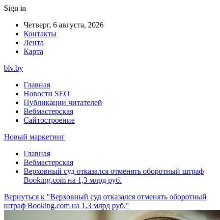
Sign in
Четверг, 6 августа, 2026
Контакты
Лента
Карта
blv.by
Главная
Новости SEO
Публикации читателей
Вебмастерская
Сайтостроение
Новый маркетинг
Главная
Вебмастерская
Верховный суд отказался отменять оборотный штраф
Booking.com на 1,3 млрд руб.
Вернуться к "Верховный суд отказался отменять оборотный
штраф Booking.com на 1,3 млрд руб."