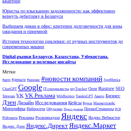
квартире
Юристы по взысканию задолженности: как эффективно
вернуть дебиторку в Беларуси
Выбираем диван в офис: критерии долговечности для зоны
ожидания и приемной
История технологии циклевки: от ручных инструментов до
современных машин
Digital-рынки Беларуси, Казахстана, Узбекистана.
Исследование и полезные инсайты
Метки
#новости компаний
#деньги
#кризис
#авто
AppMetrica
Google
Rustore
SEO
myTracker
Ozon
ChatGPT
IT-специалисты
VK Реклама
VK
Бизнес
Авито
Wildberries
Telegram
YandexGPT
Дзен
Дизайн
Исследования
Кейсы
Маркетплейс
Курсы
Минцифры
ПромоСтраницы
Нейросети
Обучение
Пресс-релизы
РСЯ
Яндекс
Реклама
Роскомнадзор
Яндекс.Вебмастер
Рейтинги
Яндекс.Маркет
Яндекс.Директ
Яндекс.Дзен