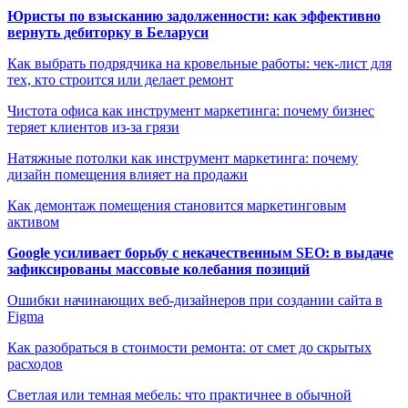
Юристы по взысканию задолженности: как эффективно
вернуть дебиторку в Беларуси
Как выбрать подрядчика на кровельные работы: чек-лист для
тех, кто строится или делает ремонт
Чистота офиса как инструмент маркетинга: почему бизнес
теряет клиентов из-за грязи
Натяжные потолки как инструмент маркетинга: почему
дизайн помещения влияет на продажи
Как демонтаж помещения становится маркетинговым
активом
Google усиливает борьбу с некачественным SEO: в выдаче
зафиксированы массовые колебания позиций
Ошибки начинающих веб-дизайнеров при создании сайта в
Figma
Как разобраться в стоимости ремонта: от смет до скрытых
расходов
Светлая или темная мебель: что практичнее в обычной