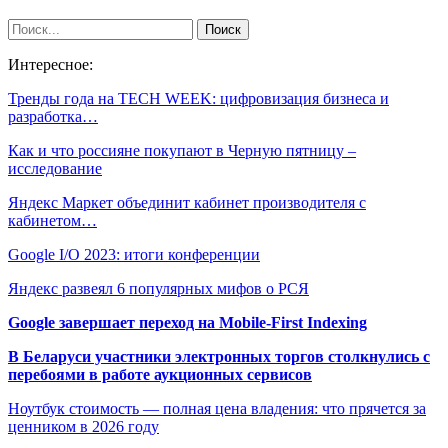
Интересное:
Тренды года на TECH WEEK: цифровизация бизнеса и
разработка…
Как и что россияне покупают в Черную пятницу –
исследование
Яндекс Маркет объединит кабинет производителя с
кабинетом…
Google I/O 2023: итоги конференции
Яндекс развеял 6 популярных мифов о РСЯ
Google завершает переход на Mobile-First Indexing
В Беларуси участники электронных торгов столкнулись с
перебоями в работе аукционных сервисов
Ноутбук стоимость — полная цена владения: что прячется за
ценником в 2026 году