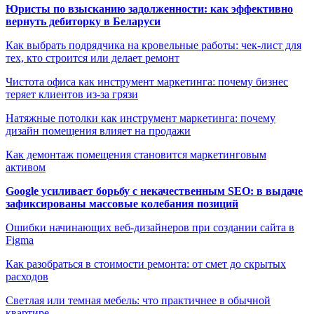
Юристы по взысканию задолженности: как эффективно
вернуть дебиторку в Беларуси
Как выбрать подрядчика на кровельные работы: чек-лист для
тех, кто строится или делает ремонт
Чистота офиса как инструмент маркетинга: почему бизнес
теряет клиентов из-за грязи
Натяжные потолки как инструмент маркетинга: почему
дизайн помещения влияет на продажи
Как демонтаж помещения становится маркетинговым
активом
Google усиливает борьбу с некачественным SEO: в выдаче
зафиксированы массовые колебания позиций
Ошибки начинающих веб-дизайнеров при создании сайта в
Figma
Как разобраться в стоимости ремонта: от смет до скрытых
расходов
Светлая или темная мебель: что практичнее в обычной
квартире