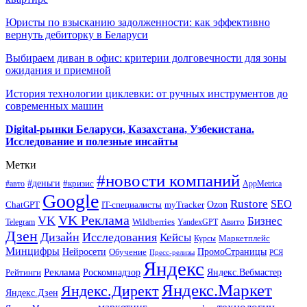
Юристы по взысканию задолженности: как эффективно
вернуть дебиторку в Беларуси
Выбираем диван в офис: критерии долговечности для зоны
ожидания и приемной
История технологии циклевки: от ручных инструментов до
современных машин
Digital-рынки Беларуси, Казахстана, Узбекистана.
Исследование и полезные инсайты
Метки
#новости компаний
#деньги
#кризис
#авто
AppMetrica
Google
Rustore
SEO
myTracker
Ozon
ChatGPT
IT-специалисты
VK Реклама
VK
Бизнес
Авито
Wildberries
Telegram
YandexGPT
Дзен
Дизайн
Исследования
Кейсы
Маркетплейс
Курсы
Минцифры
ПромоСтраницы
Нейросети
Обучение
Пресс-релизы
РСЯ
Яндекс
Реклама
Роскомнадзор
Яндекс.Вебмастер
Рейтинги
Яндекс.Маркет
Яндекс.Директ
Яндекс.Дзен