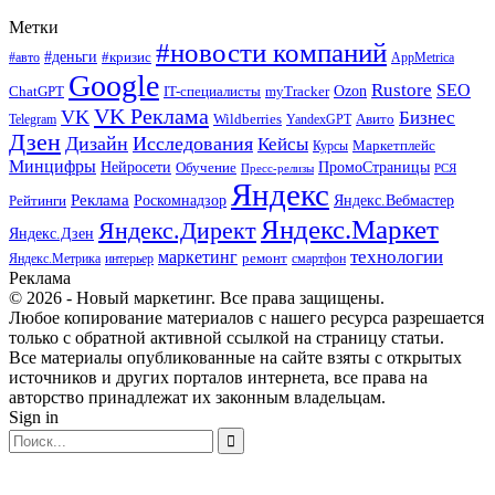
Метки
#новости компаний
#деньги
#кризис
#авто
AppMetrica
Google
Rustore
SEO
myTracker
Ozon
ChatGPT
IT-специалисты
VK Реклама
VK
Бизнес
Авито
Wildberries
Telegram
YandexGPT
Дзен
Дизайн
Исследования
Кейсы
Маркетплейс
Курсы
Минцифры
ПромоСтраницы
Нейросети
Обучение
Пресс-релизы
РСЯ
Яндекс
Реклама
Роскомнадзор
Яндекс.Вебмастер
Рейтинги
Яндекс.Маркет
Яндекс.Директ
Яндекс.Дзен
маркетинг
технологии
ремонт
Яндекс.Метрика
интерьер
смартфон
Реклама
© 2026 - Новый маркетинг. Все права защищены.
Любое копирование материалов с нашего ресурса разрешается
только с обратной активной ссылкой на страницу статьи.
Все материалы опубликованные на сайте взяты с открытых
источников и других порталов интернета, все права на
авторство принадлежат их законным владельцам.
Sign in