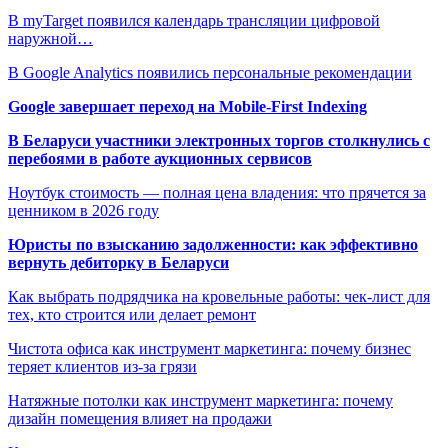
В myTarget появился календарь трансляции цифровой
наружной…
В Google Analytics появились персональные рекомендации
Google завершает переход на Mobile-First Indexing
В Беларуси участники электронных торгов столкнулись с
перебоями в работе аукционных сервисов
Ноутбук стоимость — полная цена владения: что прячется за
ценником в 2026 году
Юристы по взысканию задолженности: как эффективно
вернуть дебиторку в Беларуси
Как выбрать подрядчика на кровельные работы: чек-лист для
тех, кто строится или делает ремонт
Чистота офиса как инструмент маркетинга: почему бизнес
теряет клиентов из-за грязи
Натяжные потолки как инструмент маркетинга: почему
дизайн помещения влияет на продажи