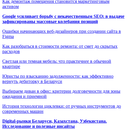
Как демонтаж помещения становится маркетинговым
активом
Google усиливает борьбу с некачественным SEO: в выдаче
зафиксированы массовые колебания позиций
Ошибки начинающих веб-дизайнеров при создании сайта в
Figma
Как разобраться в стоимости ремонта: от смет до скрытых
расходов
Светлая или темная мебель: что практичнее в обычной
квартире
Юристы по взысканию задолженности: как эффективно
вернуть дебиторку в Беларуси
Выбираем диван в офис: критерии долговечности для зоны
ожидания и приемной
История технологии циклевки: от ручных инструментов до
современных машин
Digital-рынки Беларуси, Казахстана, Узбекистана.
Исследование и полезные инсайты