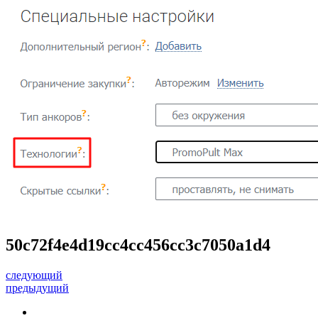
50c72f4e4d19cc4cc456cc3c7050a1d4
следующий
предыдущий