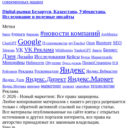
современных машин
Digital-рынки Беларуси, Казахстана, Узбекистана.
Исследование и полезные инсайты
Метки
#новости компаний
#деньги
#кризис
#авто
AppMetrica
Google
Rustore
SEO
myTracker
Ozon
ChatGPT
IT-специалисты
VK Реклама
VK
Бизнес
Авито
Wildberries
Telegram
YandexGPT
Дзен
Дизайн
Исследования
Кейсы
Маркетплейс
Курсы
Минцифры
ПромоСтраницы
Нейросети
Обучение
Пресс-релизы
РСЯ
Яндекс
Реклама
Роскомнадзор
Яндекс.Вебмастер
Рейтинги
Яндекс.Маркет
Яндекс.Директ
Яндекс.Дзен
маркетинг
технологии
ремонт
Яндекс.Метрика
интерьер
смартфон
Реклама
© 2026 - Новый маркетинг. Все права защищены.
Любое копирование материалов с нашего ресурса разрешается
только с обратной активной ссылкой на страницу статьи.
Все материалы опубликованные на сайте взяты с открытых
источников и других порталов интернета, все права на
авторство принадлежат их законным владельцам.
Sign in