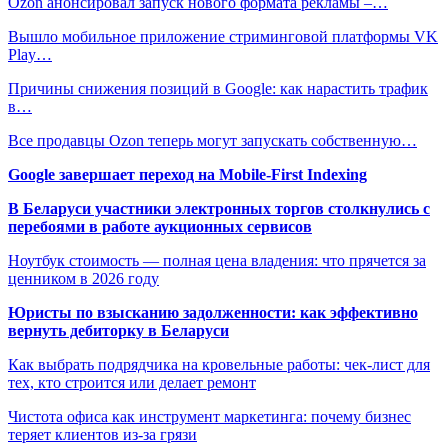
Ozon анонсировал запуск нового формата рекламы –…
Вышло мобильное приложение стриминговой платформы VK
Play…
Причины снижения позиций в Google: как нарастить трафик
в…
Все продавцы Ozon теперь могут запускать собственную…
Google завершает переход на Mobile-First Indexing
В Беларуси участники электронных торгов столкнулись с
перебоями в работе аукционных сервисов
Ноутбук стоимость — полная цена владения: что прячется за
ценником в 2026 году
Юристы по взысканию задолженности: как эффективно
вернуть дебиторку в Беларуси
Как выбрать подрядчика на кровельные работы: чек-лист для
тех, кто строится или делает ремонт
Чистота офиса как инструмент маркетинга: почему бизнес
теряет клиентов из-за грязи