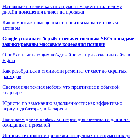
Натяжные потолки как инструмент маркетинга: почему
дизайн помещения влияет на продажи
Как демонтаж помещения становится маркетинговым
активом
Google усиливает борьбу с некачественным SEO: в выдаче
зафиксированы массовые колебания позиций
Ошибки начинающих веб-дизайнеров при создании сайта в
Figma
Как разобраться в стоимости ремонта: от смет до скрытых
расходов
Светлая или темная мебель: что практичнее в обычной
квартире
Юристы по взысканию задолженности: как эффективно
вернуть дебиторку в Беларуси
Выбираем диван в офис: критерии долговечности для зоны
ожидания и приемной
История технологии циклевки: от ручных инструментов до