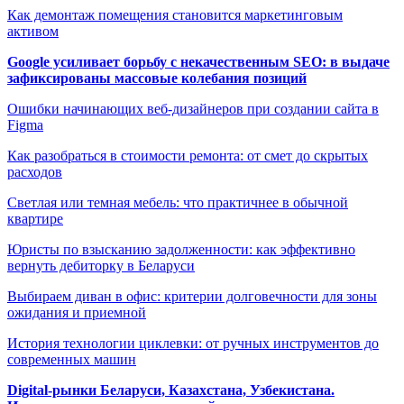
Как демонтаж помещения становится маркетинговым
активом
Google усиливает борьбу с некачественным SEO: в выдаче
зафиксированы массовые колебания позиций
Ошибки начинающих веб-дизайнеров при создании сайта в
Figma
Как разобраться в стоимости ремонта: от смет до скрытых
расходов
Светлая или темная мебель: что практичнее в обычной
квартире
Юристы по взысканию задолженности: как эффективно
вернуть дебиторку в Беларуси
Выбираем диван в офис: критерии долговечности для зоны
ожидания и приемной
История технологии циклевки: от ручных инструментов до
современных машин
Digital-рынки Беларуси, Казахстана, Узбекистана.