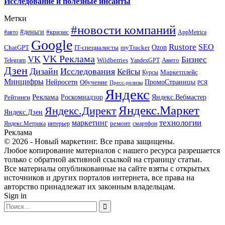
Исследование и полезные инсайты
Метки
#новости компаний
#деньги
#кризис
#авто
AppMetrica
Google
Rustore
SEO
myTracker
Ozon
ChatGPT
IT-специалисты
VK Реклама
VK
Бизнес
Авито
Wildberries
Telegram
YandexGPT
Дзен
Дизайн
Исследования
Кейсы
Маркетплейс
Курсы
Минцифры
ПромоСтраницы
Нейросети
Обучение
Пресс-релизы
РСЯ
Яндекс
Реклама
Роскомнадзор
Яндекс.Вебмастер
Рейтинги
Яндекс.Маркет
Яндекс.Директ
Яндекс.Дзен
маркетинг
технологии
ремонт
Яндекс.Метрика
интерьер
смартфон
Реклама
© 2026 - Новый маркетинг. Все права защищены.
Любое копирование материалов с нашего ресурса разрешается
только с обратной активной ссылкой на страницу статьи.
Все материалы опубликованные на сайте взяты с открытых
источников и других порталов интернета, все права на
авторство принадлежат их законным владельцам.
Sign in