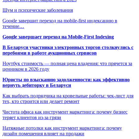
Шум и психические заболевания
Google завершит переход на mobile-first индексацию в
течение…
Google завершает переход на Mobile-First Indexing
В Беларуси участники электронных торгов столкнулись с
перебоями в работе аукционных сервисов
Ноутбук стоимость — полная цена владения: что прячется за
ценником в 2026 году
Юристы по взысканию задолженности: как эффективно
вернуть дебиторку в Беларуси
Как выбрать подрядчика на кровельные работы: чек-лист для
тех, кто строится или делает ремонт
Чистота офиса как инструмент маркетинга: почему бизнес
теряет клиентов из-за грязи
Натяжные потолки как инструмент маркетинга: почему
дизайн помещения влияет на продажи