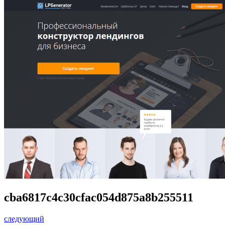
cba6817c4c30cfac054d875a8b255511
следующий