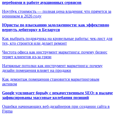
перебоями в работе аукционных сервисов
Ноутбук стоимость — полная цена владения: что прячется за
ценником в 2026 году
Юристы по взысканию задолженности: как эффективно
вернуть дебиторку в Беларуси
Как выбрать подрядчика на кровельные работы: чек-лист для
тех, кто строится или делает ремонт
Чистота офиса как инструмент маркетинга: почему бизнес
теряет клиентов из-за грязи
Натяжные потолки как инструмент маркетинга: почему
дизайн помещения влияет на продажи
Как демонтаж помещения становится маркетинговым
активом
Google усиливает борьбу с некачественным SEO: в выдаче
зафиксированы массовые колебания позиций
Ошибки начинающих веб-дизайнеров при создании сайта в
Figma