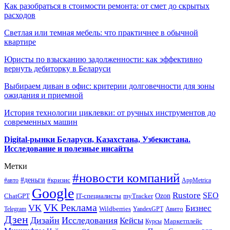
Как разобраться в стоимости ремонта: от смет до скрытых
расходов
Светлая или темная мебель: что практичнее в обычной
квартире
Юристы по взысканию задолженности: как эффективно
вернуть дебиторку в Беларуси
Выбираем диван в офис: критерии долговечности для зоны
ожидания и приемной
История технологии циклевки: от ручных инструментов до
современных машин
Digital-рынки Беларуси, Казахстана, Узбекистана.
Исследование и полезные инсайты
Метки
#новости компаний
#деньги
#кризис
#авто
AppMetrica
Google
Rustore
SEO
myTracker
Ozon
ChatGPT
IT-специалисты
VK Реклама
VK
Бизнес
Авито
Wildberries
Telegram
YandexGPT
Дзен
Дизайн
Исследования
Кейсы
Маркетплейс
Курсы