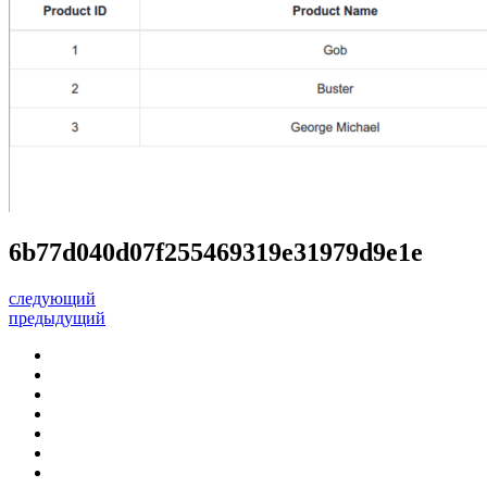
6b77d040d07f255469319e31979d9e1e
следующий
предыдущий