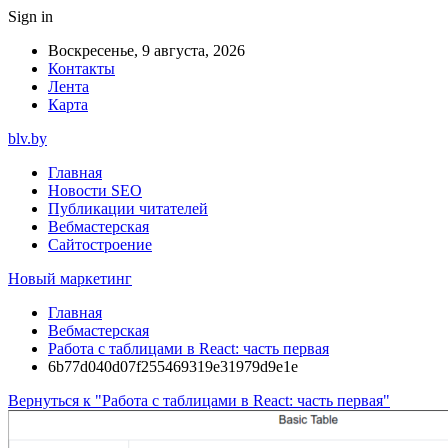
Sign in
Воскресенье, 9 августа, 2026
Контакты
Лента
Карта
blv.by
Главная
Новости SEO
Публикации читателей
Вебмастерская
Сайтостроение
Новый маркетинг
Главная
Вебмастерская
Работа с таблицами в React: часть первая
6b77d040d07f255469319e31979d9e1e
Вернуться к "Работа с таблицами в React: часть первая"