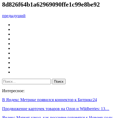
8d826f64b1a62969090ffe1c99e8be92
предыдущий
Интересное:
В Яндекс Метрике появился коннектор к Битрикс24
Продвижение карточек товаров на Ozon и Wildberries: 13…
Яндекс Маркет узнал, как россияне готовятся к Новому году