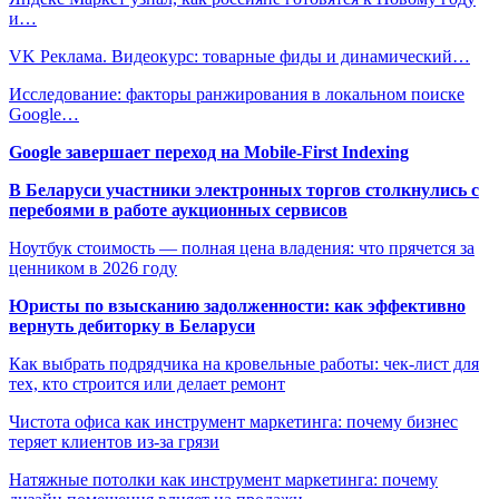
и…
VK Реклама. Видеокурс: товарные фиды и динамический…
Исследование: факторы ранжирования в локальном поиске
Google…
Google завершает переход на Mobile-First Indexing
В Беларуси участники электронных торгов столкнулись с
перебоями в работе аукционных сервисов
Ноутбук стоимость — полная цена владения: что прячется за
ценником в 2026 году
Юристы по взысканию задолженности: как эффективно
вернуть дебиторку в Беларуси
Как выбрать подрядчика на кровельные работы: чек-лист для
тех, кто строится или делает ремонт
Чистота офиса как инструмент маркетинга: почему бизнес
теряет клиентов из-за грязи
Натяжные потолки как инструмент маркетинга: почему