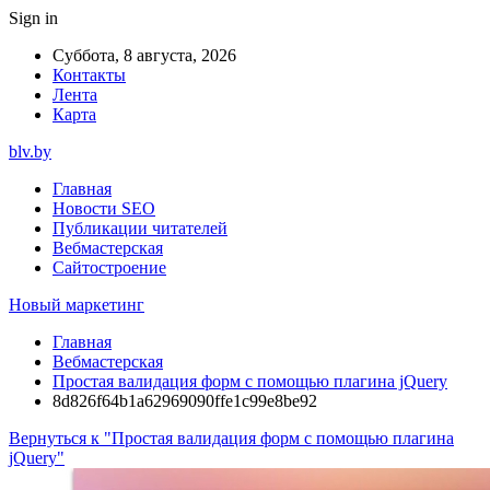
Sign in
Суббота, 8 августа, 2026
Контакты
Лента
Карта
blv.by
Главная
Новости SEO
Публикации читателей
Вебмастерская
Сайтостроение
Новый маркетинг
Главная
Вебмастерская
Простая валидация форм с помощью плагина jQuery
8d826f64b1a62969090ffe1c99e8be92
Вернуться к "Простая валидация форм с помощью плагина
jQuery"