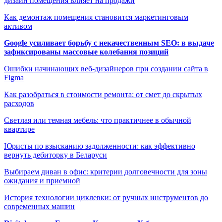
дизайн помещения влияет на продажи
Как демонтаж помещения становится маркетинговым
активом
Google усиливает борьбу с некачественным SEO: в выдаче
зафиксированы массовые колебания позиций
Ошибки начинающих веб-дизайнеров при создании сайта в
Figma
Как разобраться в стоимости ремонта: от смет до скрытых
расходов
Светлая или темная мебель: что практичнее в обычной
квартире
Юристы по взысканию задолженности: как эффективно
вернуть дебиторку в Беларуси
Выбираем диван в офис: критерии долговечности для зоны
ожидания и приемной
История технологии циклевки: от ручных инструментов до
современных машин