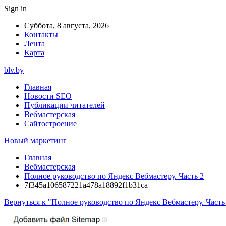
Sign in
Суббота, 8 августа, 2026
Контакты
Лента
Карта
blv.by
Главная
Новости SEO
Публикации читателей
Вебмастерская
Сайтостроение
Новый маркетинг
Главная
Вебмастерская
Полное руководство по Яндекс Вебмастеру. Часть 2
7f345a106587221a478a18892f1b31ca
Вернуться к "Полное руководство по Яндекс Вебмастеру. Часть