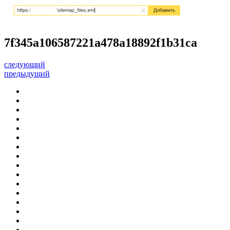
7f345a106587221a478a18892f1b31ca
следующий
предыдущий