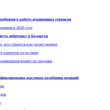
еребоями в работе аукционных сервисов
енником в 2026 году
уть дебиторку в Беларуси
х, кто строится или делает ремонт
т клиентов из-за грязи
 помещения влияет на продажи
зафиксированы массовые колебания позиций
gma
одов
е