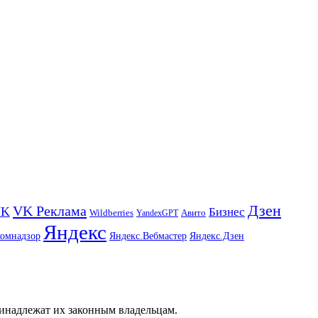
Дзен
VK Реклама
VK
Бизнес
Авито
Wildberries
YandexGPT
Яндекс
комнадзор
Яндекс.Вебмастер
Яндекс.Дзен
ринадлежат их законным владельцам.