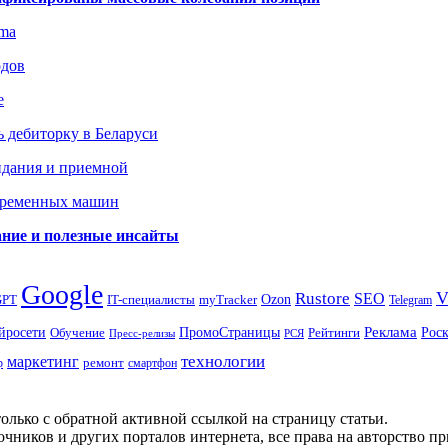
gma
одов
е
 дебиторку в Беларуси
идания и приемной
овременных машин
вание и полезные инсайты
Google
Rustore
SEO
myTracker
Ozon
GPT
IT-специалисты
Telegram
ПромоСтраницы
Реклама
Рос
йросети
Обучение
Рейтинги
Пресс-релизы
РСЯ
маркетинг
технологии
ремонт
р
смартфон
олько с обратной активной ссылкой на страницу статьи.
чников и других порталов интернета, все права на авторство п