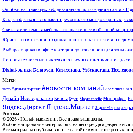
Ошибки начинающих веб-дизайнеров при создании сайта в Fi
Как разобраться в стоимости ремонта: от смет до скрытых расх
Светлая или темная мебель: что практичнее в обычной квартир
Юристы по взысканию задолженности: как эффективно вернуть
Выбираем диван в офис: критерии долговечности для зоны ож
История технологии циклевки: от ручных инструментов до с
Digital-рынки Беларуси, Казахстана, Узбекистана. Исследо
Метки
#новости компаний
#деньги
#кризис
Chat
#авто
AppMetrica
Дизайн
Исследования
Кейсы
Минцифры
Маркетплейс
Не
Курсы
Яндекс.Маркет
Яндекс.Директ
Яндекс.Метрика
интерье
Реклама
© 2026 - Новый маркетинг. Все права защищены.
Любое копирование материалов с нашего ресурса разрешается т
Все материалы опубликованные на сайте взяты с открытых исто