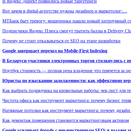
В Яндекс Директ появились новые таргетинги
Вот зачем в digital-агентстве нужны дизайнер и маркетолог:…
МТБанк бьет тревогу: мошенники нашли новый хитроумный 
Подписчики Яндекс Плюса смогут тратить баллы в Delivery Cl
Почему не стоит отказываться от SEO на этапе разработки
Google завершает переход на Mobile-First Indexing
В Беларуси участники электронных торгов столкнулись с п
Ноутбук стоимость — полная цена владения: что прячется за ц
Юристы по взысканию задолженности: как эффективно верн
Как выбрать подрядчика на кровельные работы: чек-лист для те
Чистота офиса как инструмент маркетинга: почему бизнес теряе
Натяжные потолки как инструмент маркетинга: почему дизайн
Как демонтаж помещения становится маркетинговым активом
Google усиливает борьбу с некачественным SEO: в выдаче 