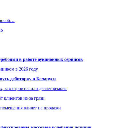
способ…
ub
еребоями в работе аукционных сервисов
енником в 2026 году
уть дебиторку в Беларуси
х, кто строится или делает ремонт
т клиентов из-за грязи
 помещения влияет на продажи
зафиксированы массовые колебания позиций