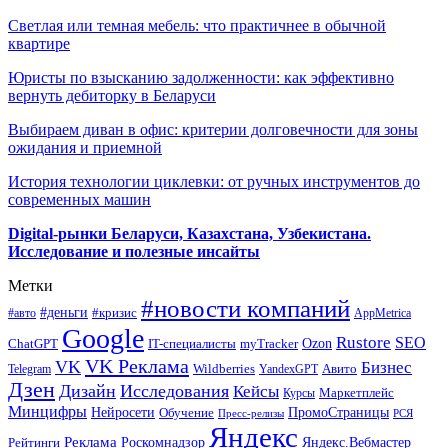
Светлая или темная мебель: что практичнее в обычной
квартире
Юристы по взысканию задолженности: как эффективно
вернуть дебиторку в Беларуси
Выбираем диван в офис: критерии долговечности для зоны
ожидания и приемной
История технологии циклевки: от ручных инструментов до
современных машин
Digital-рынки Беларуси, Казахстана, Узбекистана.
Исследование и полезные инсайты
Метки
#новости компаний
#деньги
#кризис
#авто
AppMetrica
Google
Rustore
SEO
myTracker
Ozon
ChatGPT
IT-специалисты
VK Реклама
VK
Бизнес
Авито
Wildberries
Telegram
YandexGPT
Дзен
Дизайн
Исследования
Кейсы
Маркетплейс
Курсы
Минцифры
ПромоСтраницы
Нейросети
Обучение
Пресс-релизы
РСЯ
Яндекс
Реклама
Роскомнадзор
Яндекс.Вебмастер
Рейтинги