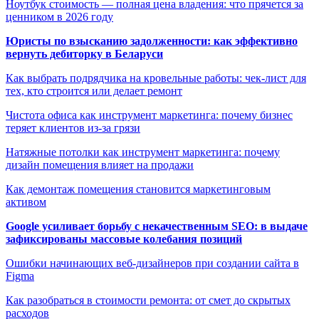
Ноутбук стоимость — полная цена владения: что прячется за
ценником в 2026 году
Юристы по взысканию задолженности: как эффективно
вернуть дебиторку в Беларуси
Как выбрать подрядчика на кровельные работы: чек-лист для
тех, кто строится или делает ремонт
Чистота офиса как инструмент маркетинга: почему бизнес
теряет клиентов из-за грязи
Натяжные потолки как инструмент маркетинга: почему
дизайн помещения влияет на продажи
Как демонтаж помещения становится маркетинговым
активом
Google усиливает борьбу с некачественным SEO: в выдаче
зафиксированы массовые колебания позиций
Ошибки начинающих веб-дизайнеров при создании сайта в
Figma
Как разобраться в стоимости ремонта: от смет до скрытых
расходов