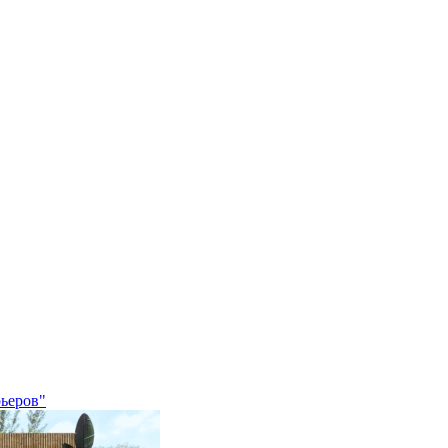
рьеров"