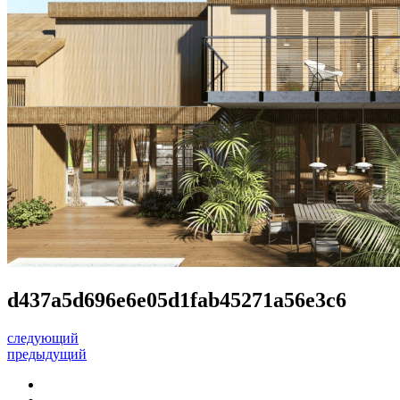
d437a5d696e6e05d1fab45271a56e3c6
следующий
предыдущий