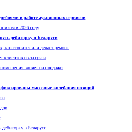
еребоями в работе аукционных сервисов
енником в 2026 году
уть дебиторку в Беларуси
х, кто строится или делает ремонт
т клиентов из-за грязи
 помещения влияет на продажи
зафиксированы массовые колебания позиций
gma
одов
е
 дебиторку в Беларуси