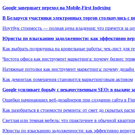
Google завершает переход на Mobile-First Indexing
В Беларуси участники электронных торгов столкнулись с п
Ноутбук стоимость — полная цена владения: что прячется за ц
Юристы по взысканию задолженности: как эффективно верн
Как выбрать подрядчика на кровельные работы: чек-лист для те
Чистота офиса как инструмент маркетинга: почему бизнес теряе
Натяжные потолки как инструмент маркетинга: почему дизайн
Как демонтаж помещения становится маркетинговым активом
Google усиливает борьбу с некачественным SEO: в выдаче 
Ошибки начинающих веб-дизайнеров при создании сайта в Fi
Как разобраться в стоимости ремонта: от смет до скрытых расх
Светлая или темная мебель: что практичнее в обычной квартир
Юристы по взысканию задолженности: как эффективно вернуть