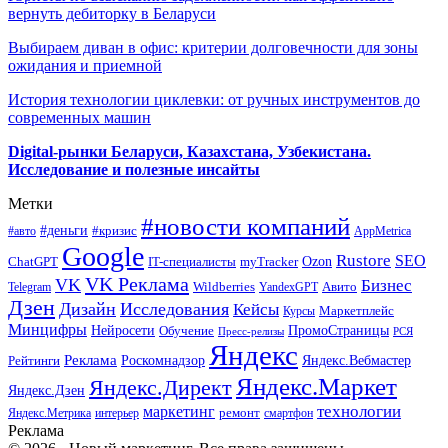
вернуть дебиторку в Беларуси
Выбираем диван в офис: критерии долговечности для зоны
ожидания и приемной
История технологии циклевки: от ручных инструментов до
современных машин
Digital-рынки Беларуси, Казахстана, Узбекистана.
Исследование и полезные инсайты
Метки
#новости компаний
#деньги
#кризис
#авто
AppMetrica
Google
Rustore
SEO
myTracker
Ozon
ChatGPT
IT-специалисты
VK Реклама
VK
Бизнес
Авито
Wildberries
Telegram
YandexGPT
Дзен
Дизайн
Исследования
Кейсы
Маркетплейс
Курсы
Минцифры
ПромоСтраницы
Нейросети
Обучение
Пресс-релизы
РСЯ
Яндекс
Реклама
Роскомнадзор
Яндекс.Вебмастер
Рейтинги
Яндекс.Маркет
Яндекс.Директ
Яндекс.Дзен
маркетинг
технологии
ремонт
Яндекс.Метрика
интерьер
смартфон
Реклама