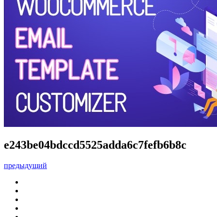
e243be04bdccd5525adda6c7fefb6b8c
предыдущий