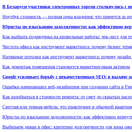
В Беларуси участники электронных торгов столкнулись с п
Ноутбук стоимость — полная цена владения: что прячется за ц
Юристы по взысканию задолженности: как эффективно верн
Как выбрать подрядчика на кровельные работы: чек-лист для те
Чистота офиса как инструмент маркетинга: почему бизнес теряе
Натяжные потолки как инструмент маркетинга: почему дизайн
Как демонтаж помещения становится маркетинговым активом
Google усиливает борьбу с некачественным SEO: в выдаче 
Ошибки начинающих веб-дизайнеров при создании сайта в Fi
Как разобраться в стоимости ремонта: от смет до скрытых расх
Светлая или темная мебель: что практичнее в обычной квартир
Юристы по взысканию задолженности: как эффективно вернуть
Выбираем диван в офис: критерии долговечности для зоны ож