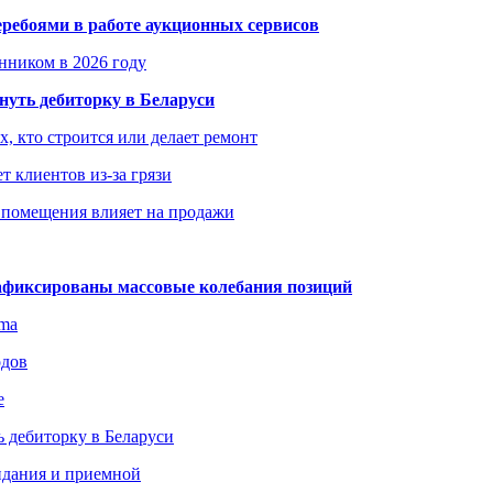
еребоями в работе аукционных сервисов
енником в 2026 году
уть дебиторку в Беларуси
х, кто строится или делает ремонт
т клиентов из-за грязи
 помещения влияет на продажи
зафиксированы массовые колебания позиций
gma
одов
е
 дебиторку в Беларуси
идания и приемной