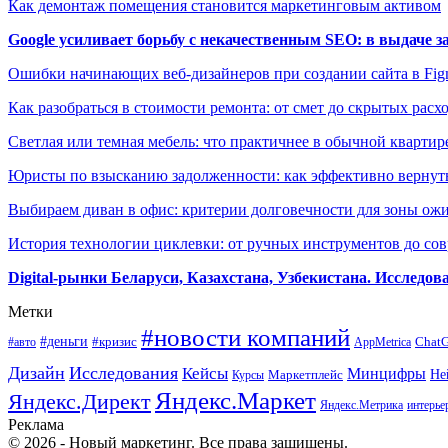
Как демонтаж помещения становится маркетинговым активом
Google усиливает борьбу с некачественным SEO: в выдаче 
Ошибки начинающих веб-дизайнеров при создании сайта в Fi
Как разобраться в стоимости ремонта: от смет до скрытых расх
Светлая или темная мебель: что практичнее в обычной квартир
Юристы по взысканию задолженности: как эффективно вернуть
Выбираем диван в офис: критерии долговечности для зоны ож
История технологии циклевки: от ручных инструментов до с
Digital-рынки Беларуси, Казахстана, Узбекистана. Исследо
Метки
#новости компаний
#деньги
#кризис
Chat
#авто
AppMetrica
Дизайн
Исследования
Кейсы
Минцифры
Маркетплейс
Не
Курсы
Яндекс.Маркет
Яндекс.Директ
Яндекс.Метрика
интерье
Реклама
© 2026 - Новый маркетинг. Все права защищены.