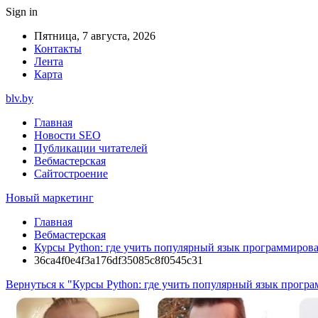
Sign in
Пятница, 7 августа, 2026
Контакты
Лента
Карта
blv.by
Главная
Новости SEO
Публикации читателей
Вебмастерская
Сайтостроение
Новый маркетинг
Главная
Вебмастерская
Курсы Python: где учить популярный язык программиров
36ca4f0e4f3a176df35085c8f0545c31
Вернуться к "Курсы Python: где учить популярный язык прогр