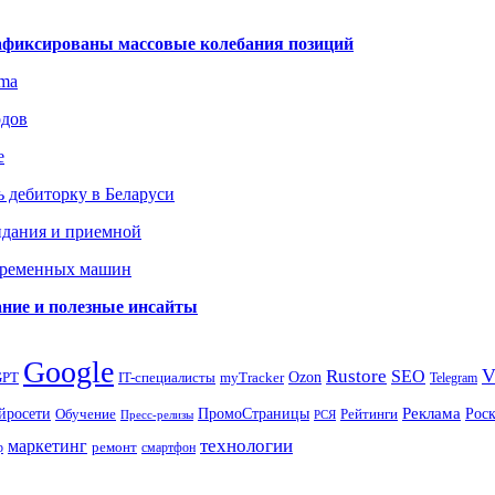
зафиксированы массовые колебания позиций
gma
одов
е
 дебиторку в Беларуси
идания и приемной
овременных машин
вание и полезные инсайты
Google
Rustore
SEO
myTracker
Ozon
GPT
IT-специалисты
Telegram
ПромоСтраницы
Реклама
Рос
йросети
Обучение
Рейтинги
Пресс-релизы
РСЯ
маркетинг
технологии
ремонт
р
смартфон