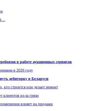
ии
ой…
еребоями в работе аукционных сервисов
енником в 2026 году
уть дебиторку в Беларуси
х, кто строится или делает ремонт
т клиентов из-за грязи
 помещения влияет на продажи