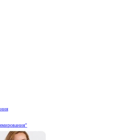
ания
аммирования"