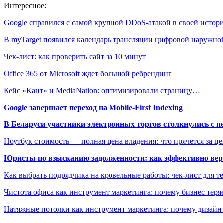
Интересное:
Google справился с самой крупной DDoS-атакой в своей истор
В myTarget появился календарь трансляции цифровой наружн
Чек-лист: как проверить сайт за 10 минут
Office 365 от Microsoft ждет большой ребрендинг
Кейс «Кант» и MediaNation: оптимизировали страницу…
Google завершает переход на Mobile-First Indexing
В Беларуси участники электронных торгов столкнулись с п
Ноутбук стоимость — полная цена владения: что прячется за ц
Юристы по взысканию задолженности: как эффективно верн
Как выбрать подрядчика на кровельные работы: чек-лист для те
Чистота офиса как инструмент маркетинга: почему бизнес теряе
Натяжные потолки как инструмент маркетинга: почему дизайн