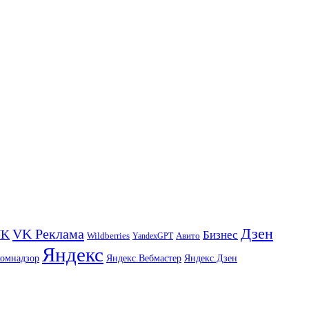
Дзен
VK Реклама
VK
Бизнес
Авито
Wildberries
YandexGPT
Яндекс
комнадзор
Яндекс.Вебмастер
Яндекс.Дзен