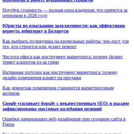
Ноутбук стоимость — полная цена владения: что прячется за
ценником в 2026 году
Юристы по взысканию задолженности: как эффективно
вернуть дебиторку в Беларуси
Как выбрать подрядчика на кровельные работы: чек-лист для
тех, кто строится или делает ремонт
Чистота офиса как инструмент маркетинга: почему бизнес
теряет клиентов из-за грязи
Натяжные потолки как инструмент маркетинга: почему
дизайн помещения влияет на продажи
Как демонтаж помещения становится маркетинговым
активом
Google усиливает борьбу с некачественным SEO: в выдаче
зафиксированы массовые колебания позиций
Ошибки начинающих веб-дизайнеров при создании сайта в
Figma