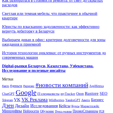
Как разобраться в стоимости ремонта: от смет до скрытых
расходов
Светлая или темная мебель: что практичнее в обычной
квартире
Юристы по взысканию задолженности: как эффективно
вернуть дебиторку в Беларуси
Выбираем диван в офис: критерии долговечности для зоны
ожидания и приемной
История технологии циклевки: от ручных инструментов до
современных машин
Digital-рынки Беларуси, Казахстана, Узбекистана.
Исследование и полезные инсайты
Метки
#новости компаний
#деньги
#кризис
#авто
AppMetrica
Google
Rustore
SEO
myTracker
Ozon
ChatGPT
IT-специалисты
VK Реклама
VK
Бизнес
Авито
Wildberries
Telegram
YandexGPT
Дзен
Дизайн
Исследования
Кейсы
Маркетплейс
Курсы
Минцифры
ПромоСтраницы
Нейросети
Обучение
Пресс-релизы
РСЯ