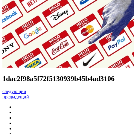
1dac2f98a5f72f5130939b45b4ad3106
следующий
предыдущий