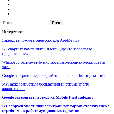
Интересное:
Яндекс выложил в опенсорс код AppMetrica
В Товарных кампаниях Яндекс Директа заработало
продвижение…
WhatsApp тестирует функцию, позволяющую блокировать
чаты
Google завершил перевод сайтов на mobile-first индексацию
MyTracker запустила бесплатный инструмент для
аналитики…
Google завершает переход на Mobile-First Indexing
В Беларуси участники электронных торгов столкнулись с
перебоями в работе аукционных сервисов