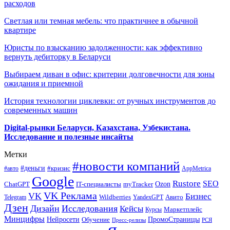
расходов
Светлая или темная мебель: что практичнее в обычной
квартире
Юристы по взысканию задолженности: как эффективно
вернуть дебиторку в Беларуси
Выбираем диван в офис: критерии долговечности для зоны
ожидания и приемной
История технологии циклевки: от ручных инструментов до
современных машин
Digital-рынки Беларуси, Казахстана, Узбекистана.
Исследование и полезные инсайты
Метки
#новости компаний
#деньги
#кризис
#авто
AppMetrica
Google
Rustore
SEO
myTracker
Ozon
ChatGPT
IT-специалисты
VK Реклама
VK
Бизнес
Авито
Wildberries
Telegram
YandexGPT
Дзен
Дизайн
Исследования
Кейсы
Маркетплейс
Курсы
Минцифры
ПромоСтраницы
Нейросети
Обучение
Пресс-релизы
РСЯ