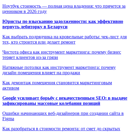
Ноутбук стоимость — полная цена владения: что прячется за
ценником в 2026 году
Юристы по взысканию задолженности: как эффективно
вернуть дебиторку в Беларуси
Как выбрать подрядчика на кровельные работы: чек-лист для
тех, кто строится или делает ремонт
Чистота офиса как инструмент маркетинга: почему бизнес
теряет клиентов из-за грязи
Натяжные потолки как инструмент маркетинга: почему
дизайн помещения влияет на продажи
Как демонтаж помещения становится маркетинговым
активом
Google усиливает борьбу с некачественным SEO: в выдаче
зафиксированы массовые колебания позиций
Ошибки начинающих веб-дизайнеров при создании сайта в
Figma
Как разобраться в стоимости ремонта: от смет до скрытых