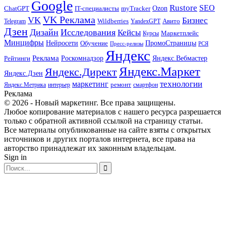
Google
Rustore
SEO
myTracker
Ozon
ChatGPT
IT-специалисты
VK Реклама
VK
Бизнес
Авито
Wildberries
Telegram
YandexGPT
Дзен
Дизайн
Исследования
Кейсы
Маркетплейс
Курсы
Минцифры
ПромоСтраницы
Нейросети
Обучение
Пресс-релизы
РСЯ
Яндекс
Реклама
Роскомнадзор
Яндекс.Вебмастер
Рейтинги
Яндекс.Маркет
Яндекс.Директ
Яндекс.Дзен
маркетинг
технологии
ремонт
Яндекс.Метрика
интерьер
смартфон
Реклама
© 2026 - Новый маркетинг. Все права защищены.
Любое копирование материалов с нашего ресурса разрешается
только с обратной активной ссылкой на страницу статьи.
Все материалы опубликованные на сайте взяты с открытых
источников и других порталов интернета, все права на
авторство принадлежат их законным владельцам.
Sign in