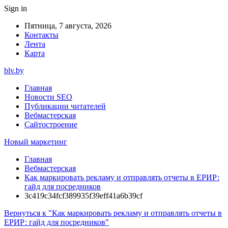
Sign in
Пятница, 7 августа, 2026
Контакты
Лента
Карта
blv.by
Главная
Новости SEO
Публикации читателей
Вебмастерская
Сайтостроение
Новый маркетинг
Главная
Вебмастерская
Как маркировать рекламу и отправлять отчеты в ЕРИР:
гайд для посредников
3c419c34fcf389935f39eff41a6b39cf
Вернуться к "Как маркировать рекламу и отправлять отчеты в
ЕРИР: гайд для посредников"