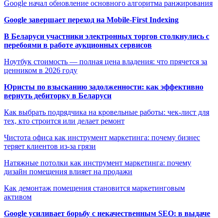
Google начал обновление основного алгоритма ранжирования
Google завершает переход на Mobile-First Indexing
В Беларуси участники электронных торгов столкнулись с
перебоями в работе аукционных сервисов
Ноутбук стоимость — полная цена владения: что прячется за
ценником в 2026 году
Юристы по взысканию задолженности: как эффективно
вернуть дебиторку в Беларуси
Как выбрать подрядчика на кровельные работы: чек-лист для
тех, кто строится или делает ремонт
Чистота офиса как инструмент маркетинга: почему бизнес
теряет клиентов из-за грязи
Натяжные потолки как инструмент маркетинга: почему
дизайн помещения влияет на продажи
Как демонтаж помещения становится маркетинговым
активом
Google усиливает борьбу с некачественным SEO: в выдаче