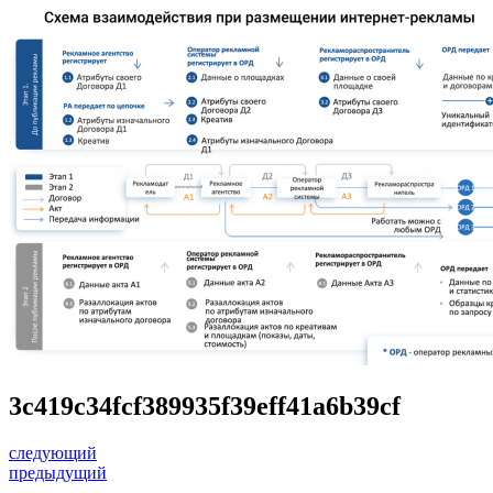
3c419c34fcf389935f39eff41a6b39cf
следующий
предыдущий