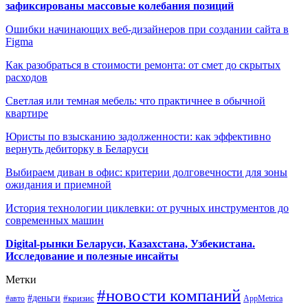
зафиксированы массовые колебания позиций
Ошибки начинающих веб-дизайнеров при создании сайта в
Figma
Как разобраться в стоимости ремонта: от смет до скрытых
расходов
Светлая или темная мебель: что практичнее в обычной
квартире
Юристы по взысканию задолженности: как эффективно
вернуть дебиторку в Беларуси
Выбираем диван в офис: критерии долговечности для зоны
ожидания и приемной
История технологии циклевки: от ручных инструментов до
современных машин
Digital-рынки Беларуси, Казахстана, Узбекистана.
Исследование и полезные инсайты
Метки
#новости компаний
#деньги
#кризис
#авто
AppMetrica