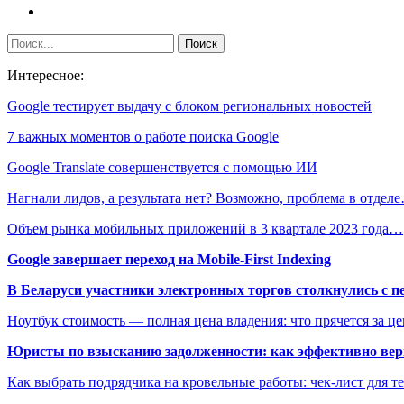
Интересное:
Google тестирует выдачу с блоком региональных новостей
7 важных моментов о работе поиска Google
Google Translate совершенствуется с помощью ИИ
Нагнали лидов, а результата нет? Возможно, проблема в отдел
Объем рынка мобильных приложений в 3 квартале 2023 года…
Google завершает переход на Mobile-First Indexing
В Беларуси участники электронных торгов столкнулись с п
Ноутбук стоимость — полная цена владения: что прячется за ц
Юристы по взысканию задолженности: как эффективно верн
Как выбрать подрядчика на кровельные работы: чек-лист для те