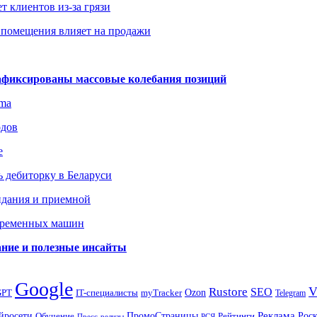
т клиентов из-за грязи
 помещения влияет на продажи
зафиксированы массовые колебания позиций
gma
одов
е
 дебиторку в Беларуси
идания и приемной
овременных машин
вание и полезные инсайты
Google
Rustore
SEO
myTracker
Ozon
GPT
IT-специалисты
Telegram
ПромоСтраницы
Реклама
Рос
йросети
Обучение
Рейтинги
Пресс-релизы
РСЯ