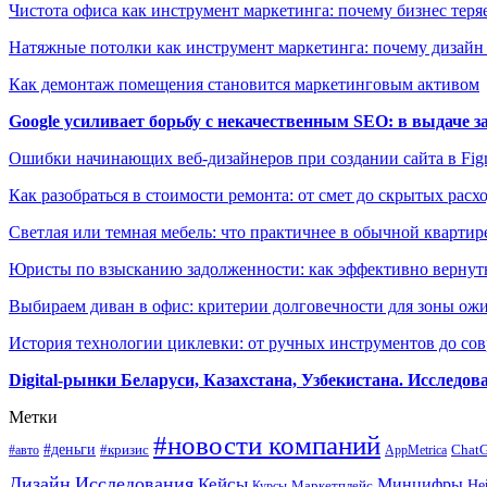
Чистота офиса как инструмент маркетинга: почему бизнес теряе
Натяжные потолки как инструмент маркетинга: почему дизайн
Как демонтаж помещения становится маркетинговым активом
Google усиливает борьбу с некачественным SEO: в выдаче 
Ошибки начинающих веб-дизайнеров при создании сайта в Fi
Как разобраться в стоимости ремонта: от смет до скрытых расх
Светлая или темная мебель: что практичнее в обычной квартир
Юристы по взысканию задолженности: как эффективно вернуть
Выбираем диван в офис: критерии долговечности для зоны ож
История технологии циклевки: от ручных инструментов до с
Digital-рынки Беларуси, Казахстана, Узбекистана. Исследо
Метки
#новости компаний
#деньги
#кризис
Chat
#авто
AppMetrica
Дизайн
Исследования
Кейсы
Минцифры
Маркетплейс
Не
Курсы