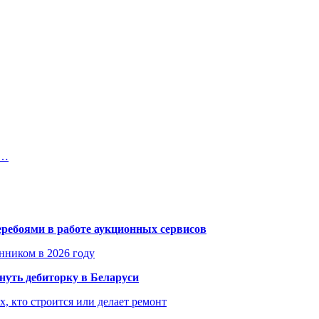
е…
еребоями в работе аукционных сервисов
енником в 2026 году
уть дебиторку в Беларуси
х, кто строится или делает ремонт