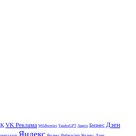
Дзен
VK Реклама
VK
Бизнес
Авито
Wildberries
YandexGPT
Яндекс
комнадзор
Яндекс.Вебмастер
Яндекс.Дзен