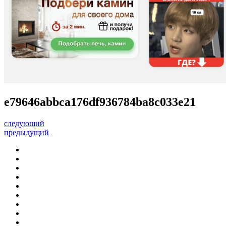
e79646abbca176df936784ba8c033e21
следующий
предыдущий