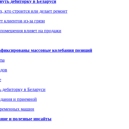
уть дебиторку в Беларуси
х, кто строится или делает ремонт
т клиентов из-за грязи
 помещения влияет на продажи
зафиксированы массовые колебания позиций
gma
одов
е
 дебиторку в Беларуси
идания и приемной
овременных машин
вание и полезные инсайты