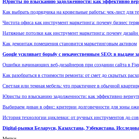
Юристы по взысканию задолженности: как эффективно верн
Как выбрать подрядчика на кровельные работы: чек-лист для те
Чистота офиса как инструмент маркетинга: почему бизнес теряе
Натяжные потолки как инструмент маркетинга: почему дизайн
Как демонтаж помещения становится маркетинговым активом
Google усиливает борьбу с некачественным SEO: в выдаче 
Ошибки начинающих веб-дизайнеров при создании сайта в Fi
Как разобраться в стоимости ремонта: от смет до скрытых расх
Светлая или темная мебель: что практичнее в обычной квартир
Юристы по взысканию задолженности: как эффективно вернуть
Выбираем диван в офис: критерии долговечности для зоны ож
История технологии циклевки: от ручных инструментов до с
Digital-рынки Беларуси, Казахстана, Узбекистана. Исследо
Метки