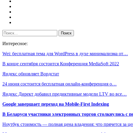
Интересное:
Wei: бесплатная тема для WordPress в духе минимализма от…
В конце сентября состоится Конференция MediaSoft 2022
Яндекс обновляет Вордстат
24 июня состоится бесплатная онлайн-конференция о…
Яндекс Директ добавил предиктивные модели LTV во все…
Google завершает переход на Mobile-First Indexing
В Беларуси участники электронных торгов столкнулись с п
Ноутбук стоимость — полная цена владения: что прячется за ц