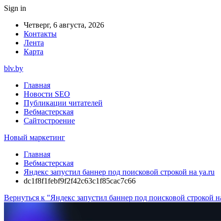
Sign in
Четверг, 6 августа, 2026
Контакты
Лента
Карта
blv.by
Главная
Новости SEO
Публикации читателей
Вебмастерская
Сайтостроение
Новый маркетинг
Главная
Вебмастерская
Яндекс запустил баннер под поисковой строкой на ya.ru
dc1f8f1febf9f2f42c63c1f85cac7c66
Вернуться к "Яндекс запустил баннер под поисковой строкой на