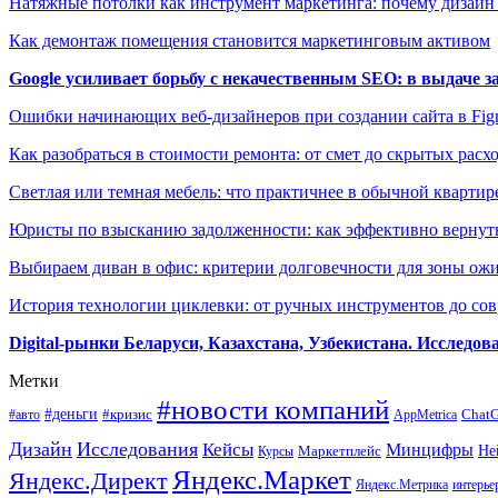
Натяжные потолки как инструмент маркетинга: почему дизайн
Как демонтаж помещения становится маркетинговым активом
Google усиливает борьбу с некачественным SEO: в выдаче 
Ошибки начинающих веб-дизайнеров при создании сайта в Fi
Как разобраться в стоимости ремонта: от смет до скрытых расх
Светлая или темная мебель: что практичнее в обычной квартир
Юристы по взысканию задолженности: как эффективно вернуть
Выбираем диван в офис: критерии долговечности для зоны ож
История технологии циклевки: от ручных инструментов до с
Digital-рынки Беларуси, Казахстана, Узбекистана. Исследо
Метки
#новости компаний
#деньги
#кризис
Chat
#авто
AppMetrica
Дизайн
Исследования
Кейсы
Минцифры
Маркетплейс
Не
Курсы
Яндекс.Маркет
Яндекс.Директ
Яндекс.Метрика
интерье