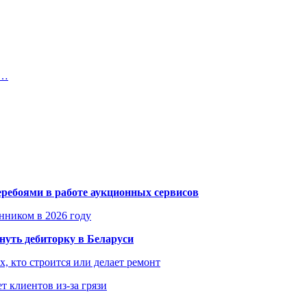
и…
еребоями в работе аукционных сервисов
енником в 2026 году
уть дебиторку в Беларуси
х, кто строится или делает ремонт
т клиентов из-за грязи