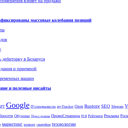
 помещения влияет на продажи
зафиксированы массовые колебания позиций
gma
одов
е
 дебиторку в Беларуси
идания и приемной
овременных машин
вание и полезные инсайты
Google
Rustore
SEO
myTracker
Ozon
GPT
IT-специалисты
Telegram
ПромоСтраницы
Реклама
Рос
йросети
Обучение
Рейтинги
Пресс-релизы
РСЯ
маркетинг
технологии
ремонт
р
смартфон