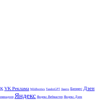
Дзен
VK Реклама
VK
Бизнес
Авито
Wildberries
YandexGPT
Яндекс
комнадзор
Яндекс.Вебмастер
Яндекс.Дзен