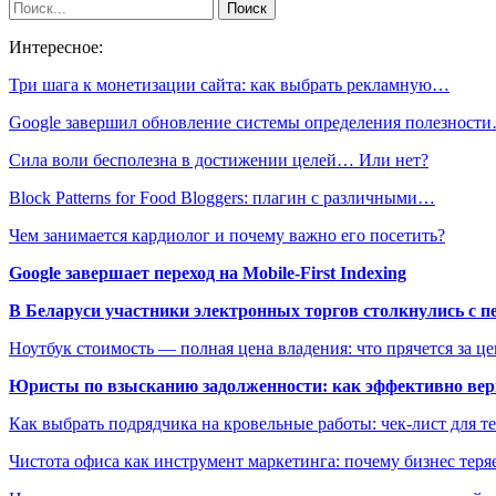
Интересное:
Три шага к монетизации сайта: как выбрать рекламную…
Google завершил обновление системы определения полезност
Сила воли бесполезна в достижении целей… Или нет?
Block Patterns for Food Bloggers: плагин с различными…
Чем занимается кардиолог и почему важно его посетить?
Google завершает переход на Mobile-First Indexing
В Беларуси участники электронных торгов столкнулись с п
Ноутбук стоимость — полная цена владения: что прячется за ц
Юристы по взысканию задолженности: как эффективно верн
Как выбрать подрядчика на кровельные работы: чек-лист для те
Чистота офиса как инструмент маркетинга: почему бизнес теряе