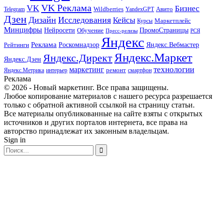
VK Реклама
VK
Бизнес
Авито
Wildberries
Telegram
YandexGPT
Дзен
Дизайн
Исследования
Кейсы
Маркетплейс
Курсы
Минцифры
ПромоСтраницы
Нейросети
Обучение
Пресс-релизы
РСЯ
Яндекс
Реклама
Роскомнадзор
Яндекс.Вебмастер
Рейтинги
Яндекс.Маркет
Яндекс.Директ
Яндекс.Дзен
маркетинг
технологии
ремонт
Яндекс.Метрика
интерьер
смартфон
Реклама
© 2026 - Новый маркетинг. Все права защищены.
Любое копирование материалов с нашего ресурса разрешается
только с обратной активной ссылкой на страницу статьи.
Все материалы опубликованные на сайте взяты с открытых
источников и других порталов интернета, все права на
авторство принадлежат их законным владельцам.
Sign in