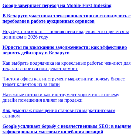
Google завершает переход на Mobile-First Indexing
В Беларуси участники электронных торгов столкнулись с
перебоями в работе аукционных сервисов
Ноутбук стоимость — полная цена владения: что прячется за
ценником в 2026 году
Юристы по взысканию задолженности: как эффективно
вернуть дебиторку в Беларуси
Как выбрать подрядчика на кровельные работы: чек-лист для
тех, кто строится или делает ремонт
Чистота офиса как инструмент маркетинга: почему бизнес
теряет клиентов из-за грязи
Натяжные потолки как инструмент маркетинга: почему
дизайн помещения влияет на продажи
Как демонтаж помещения становится маркетинговым
активом
Google усиливает борьбу с некачественным SEO: в выдаче
зафиксированы массовые колебания позиций