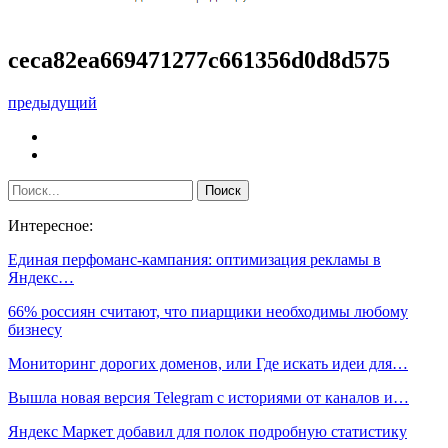
ceca82ea669471277c661356d0d8d575
предыдущий
Интересное:
Единая перфоманс-кампания: оптимизация рекламы в
Яндекс…
66% россиян считают, что пиарщики необходимы любому
бизнесу
Мониторинг дорогих доменов, или Где искать идеи для…
Вышла новая версия Telegram с историями от каналов и…
Яндекс Маркет добавил для полок подробную статистику