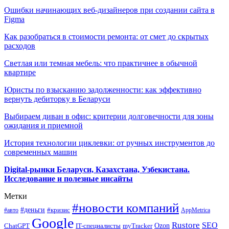
Ошибки начинающих веб-дизайнеров при создании сайта в
Figma
Как разобраться в стоимости ремонта: от смет до скрытых
расходов
Светлая или темная мебель: что практичнее в обычной
квартире
Юристы по взысканию задолженности: как эффективно
вернуть дебиторку в Беларуси
Выбираем диван в офис: критерии долговечности для зоны
ожидания и приемной
История технологии циклевки: от ручных инструментов до
современных машин
Digital-рынки Беларуси, Казахстана, Узбекистана.
Исследование и полезные инсайты
Метки
#новости компаний
#деньги
#кризис
#авто
AppMetrica
Google
Rustore
SEO
myTracker
Ozon
ChatGPT
IT-специалисты