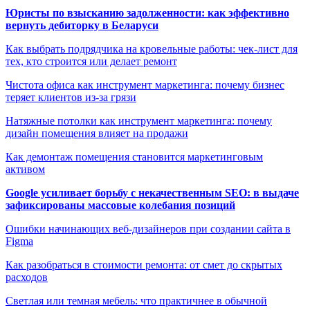
Юристы по взысканию задолженности: как эффективно
вернуть дебиторку в Беларуси
Как выбрать подрядчика на кровельные работы: чек-лист для
тех, кто строится или делает ремонт
Чистота офиса как инструмент маркетинга: почему бизнес
теряет клиентов из-за грязи
Натяжные потолки как инструмент маркетинга: почему
дизайн помещения влияет на продажи
Как демонтаж помещения становится маркетинговым
активом
Google усиливает борьбу с некачественным SEO: в выдаче
зафиксированы массовые колебания позиций
Ошибки начинающих веб-дизайнеров при создании сайта в
Figma
Как разобраться в стоимости ремонта: от смет до скрытых
расходов
Светлая или темная мебель: что практичнее в обычной