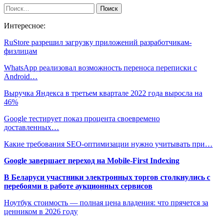
Интересное:
RuStore разрешил загрузку приложений разработчикам-
физлицам
WhatsApp реализовал возможность переноса переписки с
Android…
Выручка Яндекса в третьем квартале 2022 года выросла на
46%
Google тестирует показ процента своевремено
доставленных…
Какие требования SEO-оптимизации нужно учитывать при…
Google завершает переход на Mobile-First Indexing
В Беларуси участники электронных торгов столкнулись с
перебоями в работе аукционных сервисов
Ноутбук стоимость — полная цена владения: что прячется за
ценником в 2026 году