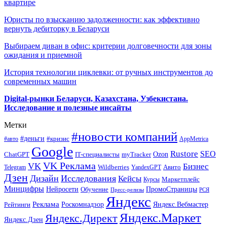
квартире
Юристы по взысканию задолженности: как эффективно
вернуть дебиторку в Беларуси
Выбираем диван в офис: критерии долговечности для зоны
ожидания и приемной
История технологии циклевки: от ручных инструментов до
современных машин
Digital-рынки Беларуси, Казахстана, Узбекистана.
Исследование и полезные инсайты
Метки
#новости компаний
#деньги
#кризис
#авто
AppMetrica
Google
Rustore
SEO
myTracker
Ozon
ChatGPT
IT-специалисты
VK Реклама
VK
Бизнес
Авито
Wildberries
Telegram
YandexGPT
Дзен
Дизайн
Исследования
Кейсы
Маркетплейс
Курсы
Минцифры
ПромоСтраницы
Нейросети
Обучение
Пресс-релизы
РСЯ
Яндекс
Реклама
Роскомнадзор
Яндекс.Вебмастер
Рейтинги
Яндекс.Маркет
Яндекс.Директ
Яндекс.Дзен