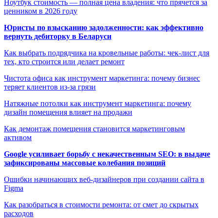
Ноутбук стоимость — полная цена владения: что прячется за
ценником в 2026 году
Юристы по взысканию задолженности: как эффективно
вернуть дебиторку в Беларуси
Как выбрать подрядчика на кровельные работы: чек-лист для
тех, кто строится или делает ремонт
Чистота офиса как инструмент маркетинга: почему бизнес
теряет клиентов из-за грязи
Натяжные потолки как инструмент маркетинга: почему
дизайн помещения влияет на продажи
Как демонтаж помещения становится маркетинговым
активом
Google усиливает борьбу с некачественным SEO: в выдаче
зафиксированы массовые колебания позиций
Ошибки начинающих веб-дизайнеров при создании сайта в
Figma
Как разобраться в стоимости ремонта: от смет до скрытых
расходов