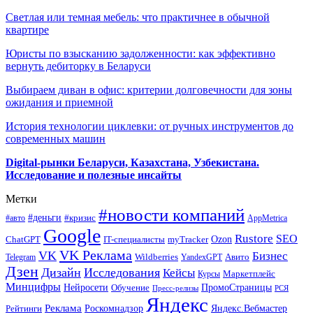
Светлая или темная мебель: что практичнее в обычной
квартире
Юристы по взысканию задолженности: как эффективно
вернуть дебиторку в Беларуси
Выбираем диван в офис: критерии долговечности для зоны
ожидания и приемной
История технологии циклевки: от ручных инструментов до
современных машин
Digital-рынки Беларуси, Казахстана, Узбекистана.
Исследование и полезные инсайты
Метки
#новости компаний
#деньги
#кризис
#авто
AppMetrica
Google
Rustore
SEO
myTracker
Ozon
ChatGPT
IT-специалисты
VK Реклама
VK
Бизнес
Авито
Wildberries
Telegram
YandexGPT
Дзен
Дизайн
Исследования
Кейсы
Маркетплейс
Курсы
Минцифры
ПромоСтраницы
Нейросети
Обучение
Пресс-релизы
РСЯ
Яндекс
Реклама
Роскомнадзор
Яндекс.Вебмастер
Рейтинги