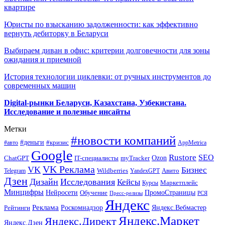
квартире
Юристы по взысканию задолженности: как эффективно
вернуть дебиторку в Беларуси
Выбираем диван в офис: критерии долговечности для зоны
ожидания и приемной
История технологии циклевки: от ручных инструментов до
современных машин
Digital-рынки Беларуси, Казахстана, Узбекистана.
Исследование и полезные инсайты
Метки
#новости компаний
#деньги
#кризис
#авто
AppMetrica
Google
Rustore
SEO
myTracker
Ozon
ChatGPT
IT-специалисты
VK Реклама
VK
Бизнес
Авито
Wildberries
Telegram
YandexGPT
Дзен
Дизайн
Исследования
Кейсы
Маркетплейс
Курсы
Минцифры
ПромоСтраницы
Нейросети
Обучение
Пресс-релизы
РСЯ
Яндекс
Реклама
Роскомнадзор
Яндекс.Вебмастер
Рейтинги
Яндекс.Маркет
Яндекс.Директ
Яндекс.Дзен