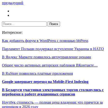
предыдущий
Интересное:
Как добавить форум в WordPress с помощью bbPress
Парламент Польши поддержал вступление Украины в НАТО
В Яндекс Маркете появилось автоуправление ценами
Общее число активных авторских пабликов ВКонтакте…
В RuStore появились платные приложения
Google завершает переход на Mobile-First Indexing
В Беларуси участники электронных торгов столкнулись с
перебоями в работе аукционных сервисов
Ноутбук стоимость — полная цена владения: что прячется за
ценником в 2026 году