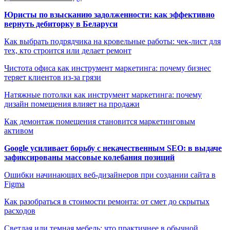
Юристы по взысканию задолженности: как эффективно
вернуть дебиторку в Беларуси
Как выбрать подрядчика на кровельные работы: чек-лист для
тех, кто строится или делает ремонт
Чистота офиса как инструмент маркетинга: почему бизнес
теряет клиентов из-за грязи
Натяжные потолки как инструмент маркетинга: почему
дизайн помещения влияет на продажи
Как демонтаж помещения становится маркетинговым
активом
Google усиливает борьбу с некачественным SEO: в выдаче
зафиксированы массовые колебания позиций
Ошибки начинающих веб-дизайнеров при создании сайта в
Figma
Как разобраться в стоимости ремонта: от смет до скрытых
расходов
Светлая или темная мебель: что практичнее в обычной