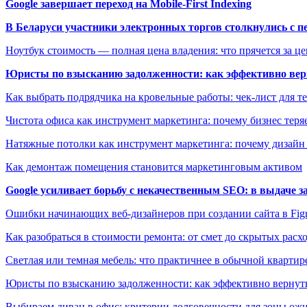
Google завершает переход на Mobile-First Indexing
В Беларуси участники электронных торгов столкнулись с п
Ноутбук стоимость — полная цена владения: что прячется за ц
Юристы по взысканию задолженности: как эффективно верн
Как выбрать подрядчика на кровельные работы: чек-лист для те
Чистота офиса как инструмент маркетинга: почему бизнес теряе
Натяжные потолки как инструмент маркетинга: почему дизайн
Как демонтаж помещения становится маркетинговым активом
Google усиливает борьбу с некачественным SEO: в выдаче 
Ошибки начинающих веб-дизайнеров при создании сайта в Fi
Как разобраться в стоимости ремонта: от смет до скрытых расх
Светлая или темная мебель: что практичнее в обычной квартир
Юристы по взысканию задолженности: как эффективно вернуть
Выбираем диван в офис: критерии долговечности для зоны ож