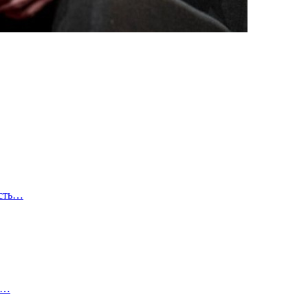
ость…
х…