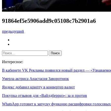
91864ef5e5906add9c05108c7b2901a6
предыдущий
Интересное:
В кабинете VK Рекламы появился новый раздел — «Узнаваем
Умерла актриса Анастасия Заворотнюк
Яндекс добавил крипту в конвертер валют
Покупка отзывов для «Вайлдберриз»: за и против
WhatsApp готовит к запуску функцию расшифровки голосовы