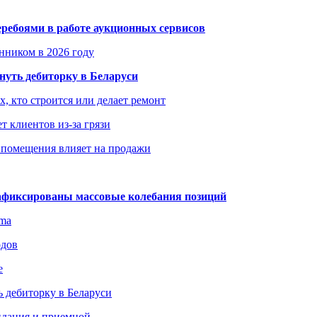
еребоями в работе аукционных сервисов
енником в 2026 году
уть дебиторку в Беларуси
х, кто строится или делает ремонт
т клиентов из-за грязи
 помещения влияет на продажи
зафиксированы массовые колебания позиций
gma
одов
е
 дебиторку в Беларуси
идания и приемной