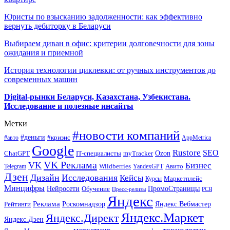
Юристы по взысканию задолженности: как эффективно
вернуть дебиторку в Беларуси
Выбираем диван в офис: критерии долговечности для зоны
ожидания и приемной
История технологии циклевки: от ручных инструментов до
современных машин
Digital-рынки Беларуси, Казахстана, Узбекистана.
Исследование и полезные инсайты
Метки
#новости компаний
#деньги
#кризис
#авто
AppMetrica
Google
Rustore
SEO
myTracker
Ozon
ChatGPT
IT-специалисты
VK Реклама
VK
Бизнес
Авито
Wildberries
Telegram
YandexGPT
Дзен
Дизайн
Исследования
Кейсы
Маркетплейс
Курсы
Минцифры
ПромоСтраницы
Нейросети
Обучение
Пресс-релизы
РСЯ
Яндекс
Реклама
Роскомнадзор
Яндекс.Вебмастер
Рейтинги
Яндекс.Маркет
Яндекс.Директ
Яндекс.Дзен