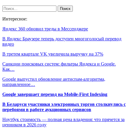
Интересное:
Яндекс 360 обновил треды в Мессенджере
В Яндекс Браузере теперь доступен многоголосый перевод
видео
В третем квартале VK увеличила выручку на 37%
Санкции поисковых систем: фильтры Яндекса и Google.
Как…
Google выпустил обновление антиспам-алгоритма,
направленное…
Google завершает переход на Mobile-First Indexing
В Беларуси участники электронных торгов столкнулись с
перебоями в работе аукционных сервисов
Ноутбук стоимость — полная цена владения: что прячется за
ценником в 2026 году