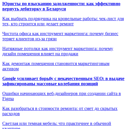
Юристы по взысканию задолженности: как эффективно
вернуть дебиторку в Беларуси
Как выбрать подрядчика на кровельные работы: чек-лист для
тех, кто строится или делает ремонт
Чистота офиса как инструмент маркетинга: почему бизнес
теряет клиентов из-за грязи
Натяжные потолки как инструмент маркетинга: почему
дизайн помещения влияет на продажи
Как демонтаж помещения становится маркетинговым
активом
Google усиливает борьбу с некачественным SEO: в выдаче
зафиксированы массовые колебания позиций
Ошибки начинающих веб-дизайнеров при создании сайта в
Figma
Как разобраться в стоимости ремонта: от смет до скрытых
расходов
Светлая или темная мебель: что практичнее в обычной
квартире