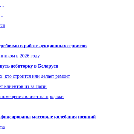
в…
е…
тся
еребоями в работе аукционных сервисов
енником в 2026 году
уть дебиторку в Беларуси
х, кто строится или делает ремонт
т клиентов из-за грязи
 помещения влияет на продажи
зафиксированы массовые колебания позиций
gma