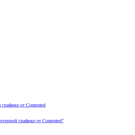
 графике от Contented
ютерной графике от Contented"