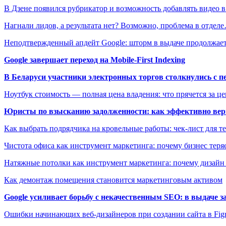
В Дзене появился рубрикатор и возможность добавлять видео 
Нагнали лидов, а результата нет? Возможно, проблема в отдел
Неподтвержденный апдейт Google: шторм в выдаче продолжае
Google завершает переход на Mobile-First Indexing
В Беларуси участники электронных торгов столкнулись с п
Ноутбук стоимость — полная цена владения: что прячется за ц
Юристы по взысканию задолженности: как эффективно верн
Как выбрать подрядчика на кровельные работы: чек-лист для те
Чистота офиса как инструмент маркетинга: почему бизнес теряе
Натяжные потолки как инструмент маркетинга: почему дизайн
Как демонтаж помещения становится маркетинговым активом
Google усиливает борьбу с некачественным SEO: в выдаче 
Ошибки начинающих веб-дизайнеров при создании сайта в Fi