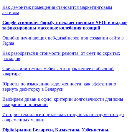
Как демонтаж помещения становится маркетинговым
активом
Google усиливает борьбу с некачественным SEO: в выдаче
зафиксированы массовые колебания позиций
Ошибки начинающих веб-дизайнеров при создании сайта в
Figma
Как разобраться в стоимости ремонта: от смет до скрытых
расходов
Светлая или темная мебель: что практичнее в обычной
квартире
Юристы по взысканию задолженности: как эффективно
вернуть дебиторку в Беларуси
Выбираем диван в офис: критерии долговечности для зоны
ожидания и приемной
История технологии циклевки: от ручных инструментов до
современных машин
Digital-рынки Беларуси, Казахстана, Узбекистана.