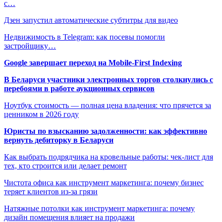
с…
Дзен запустил автоматические субтитры для видео
Недвижимость в Telegram: как посевы помогли
застройщику…
Google завершает переход на Mobile-First Indexing
В Беларуси участники электронных торгов столкнулись с
перебоями в работе аукционных сервисов
Ноутбук стоимость — полная цена владения: что прячется за
ценником в 2026 году
Юристы по взысканию задолженности: как эффективно
вернуть дебиторку в Беларуси
Как выбрать подрядчика на кровельные работы: чек-лист для
тех, кто строится или делает ремонт
Чистота офиса как инструмент маркетинга: почему бизнес
теряет клиентов из-за грязи
Натяжные потолки как инструмент маркетинга: почему
дизайн помещения влияет на продажи