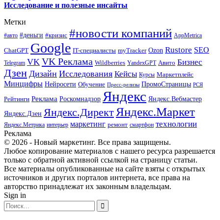
Исследование и полезные инсайты
Метки
#новости компаний
#деньги
#кризис
#авто
AppMetrica
Google
Rustore
SEO
myTracker
Ozon
ChatGPT
IT-специалисты
VK Реклама
VK
Бизнес
Авито
Wildberries
Telegram
YandexGPT
Дзен
Дизайн
Исследования
Кейсы
Маркетплейс
Курсы
Минцифры
ПромоСтраницы
Нейросети
Обучение
Пресс-релизы
РСЯ
Яндекс
Реклама
Роскомнадзор
Яндекс.Вебмастер
Рейтинги
Яндекс.Маркет
Яндекс.Директ
Яндекс.Дзен
маркетинг
технологии
ремонт
Яндекс.Метрика
интерьер
смартфон
Реклама
© 2026 - Новый маркетинг. Все права защищены.
Любое копирование материалов с нашего ресурса разрешается
только с обратной активной ссылкой на страницу статьи.
Все материалы опубликованные на сайте взяты с открытых
источников и других порталов интернета, все права на
авторство принадлежат их законным владельцам.
Sign in