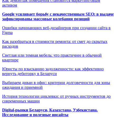
Как демонтаж помещения становится маркетинговым
активом
Google усиливает борьбу с некачественным SEO: в выдаче
зафиксированы массовые колебания позиций
Ошибки начинающих веб-дизайнеров при создании сайта в
Figma
Как разобраться в стоимости ремонта: от смет до скрытых
расходов
Светлая или темная мебель: что практичнее в обычной
квартире
Юристы по взысканию задолженности: как эффективно
вернуть дебиторку в Беларуси
Выбираем диван в офис: критерии долговечности для зоны
ожидания и приемной
История технологии циклевки: от ручных инструментов до
современных машин
Digital-рынки Беларуси, Казахстана, Узбекистана.
Исследование и полезные инсайты