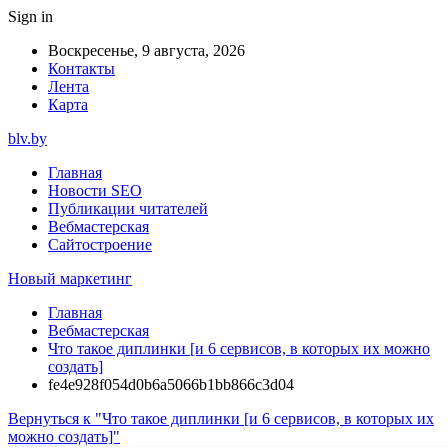
Sign in
Воскресенье, 9 августа, 2026
Контакты
Лента
Карта
blv.by
Главная
Новости SEO
Публикации читателей
Вебмастерская
Сайтостроение
Новый маркетинг
Главная
Вебмастерская
Что такое диплинки [и 6 сервисов, в которых их можно
создать]
fe4e928f054d0b6a5066b1bb866c3d04
Вернуться к "Что такое диплинки [и 6 сервисов, в которых их
можно создать]"