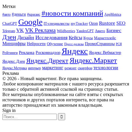
Метки
#новости компаний
#деньги
#кризис
#авто
AppMetrica
Google
Rustore
SEO
myTracker
Ozon
ChatGPT
IT-специалисты
VK Реклама
VK
Бизнес
Авито
Wildberries
Telegram
YandexGPT
Дзен
Дизайн
Исследования
Кейсы
Маркетплейс
Курсы
Минцифры
ПромоСтраницы
Нейросети
Обучение
Пресс-релизы
РСЯ
Яндекс
Реклама
Роскомнадзор
Яндекс.Вебмастер
Рейтинги
Яндекс.Маркет
Яндекс.Директ
Яндекс.Дзен
маркетинг
технологии
ремонт
Яндекс.Метрика
интерьер
смартфон
Реклама
© 2026 - Новый маркетинг. Все права защищены.
Любое копирование материалов с нашего ресурса разрешается
только с обратной активной ссылкой на страницу статьи.
Все материалы опубликованные на сайте взяты с открытых
источников и других порталов интернета, все права на
авторство принадлежат их законным владельцам.
Sign in