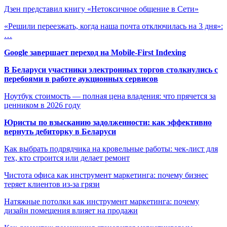
Дзен представил книгу «Нетоксичное общение в Сети»
«Решили переезжать, когда наша почта отключилась на 3 дня»:
…
Google завершает переход на Mobile-First Indexing
В Беларуси участники электронных торгов столкнулись с
перебоями в работе аукционных сервисов
Ноутбук стоимость — полная цена владения: что прячется за
ценником в 2026 году
Юристы по взысканию задолженности: как эффективно
вернуть дебиторку в Беларуси
Как выбрать подрядчика на кровельные работы: чек-лист для
тех, кто строится или делает ремонт
Чистота офиса как инструмент маркетинга: почему бизнес
теряет клиентов из-за грязи
Натяжные потолки как инструмент маркетинга: почему
дизайн помещения влияет на продажи