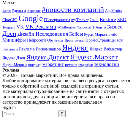
Метки
#новости компаний
#деньги
#кризис
#авто
AppMetrica
Google
Rustore
SEO
myTracker
Ozon
ChatGPT
IT-специалисты
VK Реклама
VK
Бизнес
Авито
Wildberries
Telegram
YandexGPT
Дзен
Дизайн
Исследования
Кейсы
Маркетплейс
Курсы
Минцифры
ПромоСтраницы
Нейросети
Обучение
Пресс-релизы
РСЯ
Яндекс
Реклама
Роскомнадзор
Яндекс.Вебмастер
Рейтинги
Яндекс.Маркет
Яндекс.Директ
Яндекс.Дзен
маркетинг
технологии
ремонт
Яндекс.Метрика
интерьер
смартфон
Реклама
© 2026 - Новый маркетинг. Все права защищены.
Любое копирование материалов с нашего ресурса разрешается
только с обратной активной ссылкой на страницу статьи.
Все материалы опубликованные на сайте взяты с открытых
источников и других порталов интернета, все права на
авторство принадлежат их законным владельцам.
Sign in