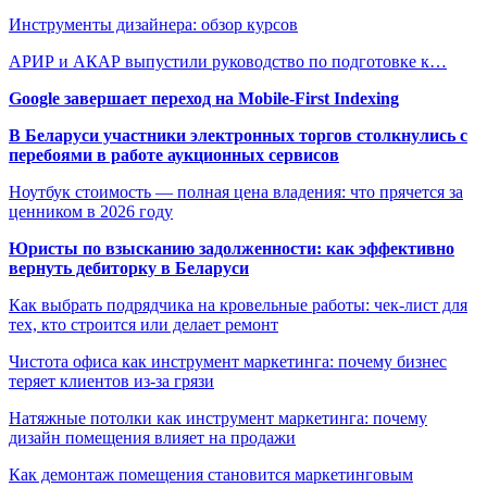
Инструменты дизайнера: обзор курсов
АРИР и АКАР выпустили руководство по подготовке к…
Google завершает переход на Mobile-First Indexing
В Беларуси участники электронных торгов столкнулись с
перебоями в работе аукционных сервисов
Ноутбук стоимость — полная цена владения: что прячется за
ценником в 2026 году
Юристы по взысканию задолженности: как эффективно
вернуть дебиторку в Беларуси
Как выбрать подрядчика на кровельные работы: чек-лист для
тех, кто строится или делает ремонт
Чистота офиса как инструмент маркетинга: почему бизнес
теряет клиентов из-за грязи
Натяжные потолки как инструмент маркетинга: почему
дизайн помещения влияет на продажи
Как демонтаж помещения становится маркетинговым