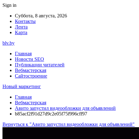
Sign in
Суббота, 8 августа, 2026
Контакты
Лента
Карта
blv.by
Главная
Новости SEO
Публикации читателей
Вебмастерская
Сайтостроение
Новый маркетинг
Главная
Вебмастерская
Авито запустил видеообложки для объявлений
b85acf2f91d27d9c2e05f75f996cff97
Вернуться к "Авито запустил видеообложки для объявлений"