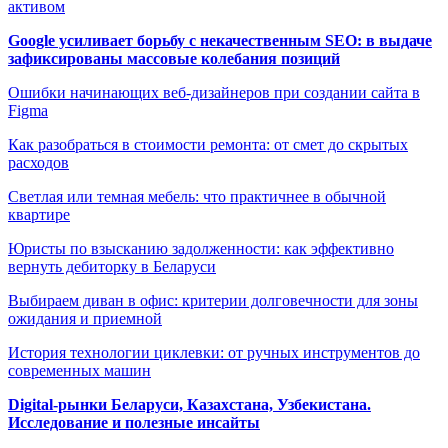
активом
Google усиливает борьбу с некачественным SEO: в выдаче
зафиксированы массовые колебания позиций
Ошибки начинающих веб-дизайнеров при создании сайта в
Figma
Как разобраться в стоимости ремонта: от смет до скрытых
расходов
Светлая или темная мебель: что практичнее в обычной
квартире
Юристы по взысканию задолженности: как эффективно
вернуть дебиторку в Беларуси
Выбираем диван в офис: критерии долговечности для зоны
ожидания и приемной
История технологии циклевки: от ручных инструментов до
современных машин
Digital-рынки Беларуси, Казахстана, Узбекистана.
Исследование и полезные инсайты