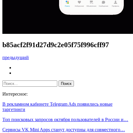
b85acf2f91d27d9c2e05f75f996cff97
предыдущий
Интересное:
В рекламном кабинете Telegram Ads появились новые
таргетинги
Топ поисковых запросов октября пользователей в России и…
Сервисы VK Mini Apps станут доступны для совместного…