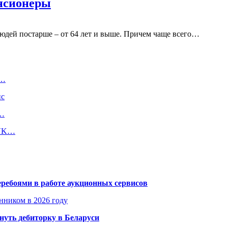
нсионеры
юдей постарше – от 64 лет и выше. Причем чаще всего…
с…
йс
6…
 VK…
еребоями в работе аукционных сервисов
енником в 2026 году
уть дебиторку в Беларуси