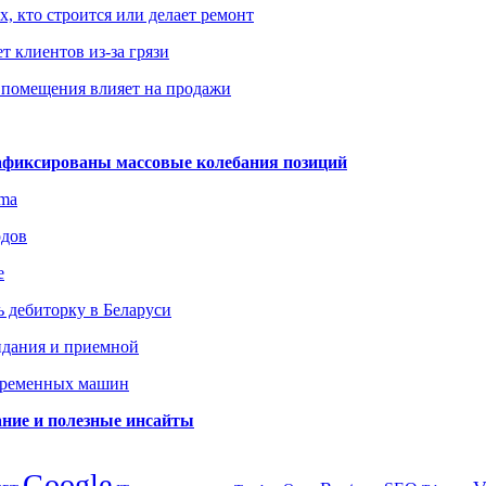
х, кто строится или делает ремонт
т клиентов из-за грязи
 помещения влияет на продажи
зафиксированы массовые колебания позиций
gma
одов
е
 дебиторку в Беларуси
идания и приемной
овременных машин
вание и полезные инсайты
Google