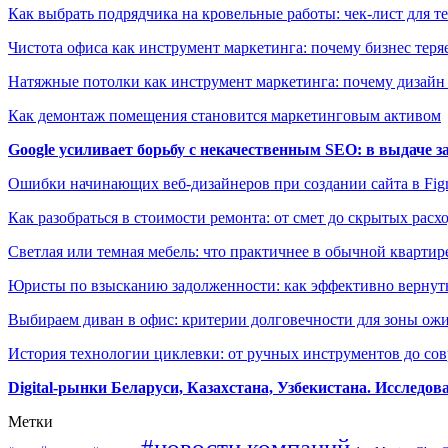
Как выбрать подрядчика на кровельные работы: чек-лист для те
Чистота офиса как инструмент маркетинга: почему бизнес теряе
Натяжные потолки как инструмент маркетинга: почему дизайн
Как демонтаж помещения становится маркетинговым активом
Google усиливает борьбу с некачественным SEO: в выдаче 
Ошибки начинающих веб-дизайнеров при создании сайта в Fi
Как разобраться в стоимости ремонта: от смет до скрытых расх
Светлая или темная мебель: что практичнее в обычной квартир
Юристы по взысканию задолженности: как эффективно вернуть
Выбираем диван в офис: критерии долговечности для зоны ож
История технологии циклевки: от ручных инструментов до с
Digital-рынки Беларуси, Казахстана, Узбекистана. Исследо
Метки
#новости компаний