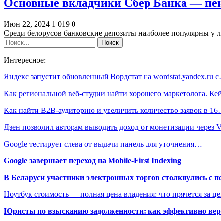
Основные вкладчики Сбер Банка — пе
Июн 22, 2024
1 019
0
Среди белорусов банковские депозиты наиболее популярны у л
Интересное:
Яндекс запустит обновленный Вордстат на wordstat.yandex.ru 
Как региональной веб-студии найти хорошего маркетолога. Ке
Как найти B2B-аудиторию и увеличить количество заявок в 1
Дзен позволил авторам выводить доход от монетизации через
Google тестирует слева от выдачи панель для уточнения…
Google завершает переход на Mobile-First Indexing
В Беларуси участники электронных торгов столкнулись с п
Ноутбук стоимость — полная цена владения: что прячется за ц
Юристы по взысканию задолженности: как эффективно верн