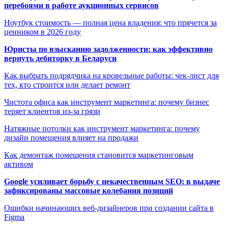
перебоями в работе аукционных сервисов
Ноутбук стоимость — полная цена владения: что прячется за
ценником в 2026 году
Юристы по взысканию задолженности: как эффективно
вернуть дебиторку в Беларуси
Как выбрать подрядчика на кровельные работы: чек-лист для
тех, кто строится или делает ремонт
Чистота офиса как инструмент маркетинга: почему бизнес
теряет клиентов из-за грязи
Натяжные потолки как инструмент маркетинга: почему
дизайн помещения влияет на продажи
Как демонтаж помещения становится маркетинговым
активом
Google усиливает борьбу с некачественным SEO: в выдаче
зафиксированы массовые колебания позиций
Ошибки начинающих веб-дизайнеров при создании сайта в
Figma