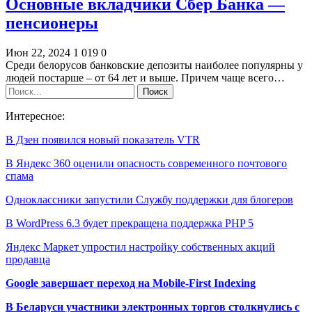
Основные вкладчики Сбер Банка —
пенсионеры
Июн 22, 2024
1 019
0
Среди белорусов банковские депозиты наиболее популярны у
людей постарше – от 64 лет и выше. Причем чаще всего…
Интересное:
В Дзен появился новый показатель VTR
В Яндекс 360 оценили опасность современного почтового
спама
Одноклассники запустили Службу поддержки для блогеров
В WordPress 6.3 будет прекращена поддержка PHP 5
Яндекс Маркет упростил настройку собственных акций
продавца
Google завершает переход на Mobile-First Indexing
В Беларуси участники электронных торгов столкнулись с