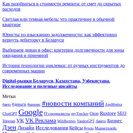
Как разобраться в стоимости ремонта: от смет до скрытых
расходов
Светлая или темная мебель: что практичнее в обычной
квартире
Юристы по взысканию задолженности: как эффективно
вернуть дебиторку в Беларуси
Выбираем диван в офис: критерии долговечности для зоны
ожидания и приемной
История технологии циклевки: от ручных инструментов до
современных машин
Digital-рынки Беларуси, Казахстана, Узбекистана.
Исследование и полезные инсайты
Метки
#новости компаний
#деньги
#кризис
#авто
AppMetrica
Google
Rustore
SEO
myTracker
Ozon
ChatGPT
IT-специалисты
VK Реклама
VK
Бизнес
Авито
Wildberries
Telegram
YandexGPT
Дзен
Дизайн
Исследования
Кейсы
Маркетплейс
Курсы