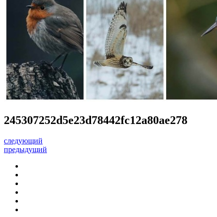
245307252d5e23d78442fc12a80ae278
следующий
предыдущий