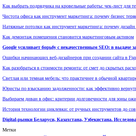
Как выбрать подрядчика на кровельные работы: чек-лист для те
Чистота офиса как инструмент маркетинга: почему бизнес теряе
Натяжные потолки как инструмент маркетинга: почему дизайн
Как демонтаж помещения становится маркетинговым активом
Google усиливает борьбу с некачественным SEO: в выдаче 
Ошибки начинающих веб-дизайнеров при создании сайта в Fi
Как разобраться в стоимости ремонта: от смет до скрытых расх
Светлая или темная мебель: что практичнее в обычной квартир
Юристы по взысканию задолженности: как эффективно вернуть
Выбираем диван в офис: критерии долговечности для зоны ож
История технологии циклевки: от ручных инструментов до с
Digital-рынки Беларуси, Казахстана, Узбекистана. Исследо
Метки