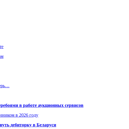
те
ам
перь…
еребоями в работе аукционных сервисов
енником в 2026 году
уть дебиторку в Беларуси