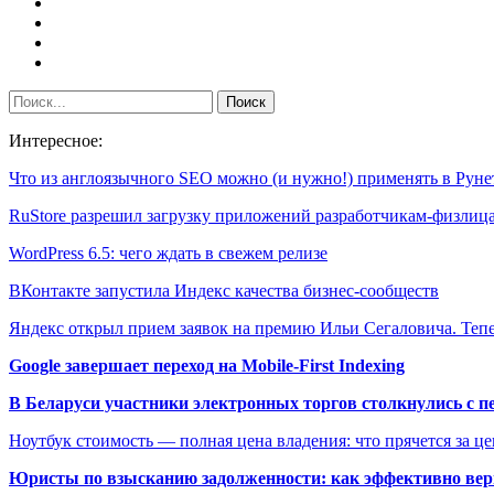
Интересное:
Что из англоязычного SEO можно (и нужно!) применять в Руне
RuStore разрешил загрузку приложений разработчикам-физлиц
WordPress 6.5: чего ждать в свежем релизе
ВКонтакте запустила Индекс качества бизнес-сообществ
Яндекс открыл прием заявок на премию Ильи Сегаловича. Те
Google завершает переход на Mobile-First Indexing
В Беларуси участники электронных торгов столкнулись с п
Ноутбук стоимость — полная цена владения: что прячется за ц
Юристы по взысканию задолженности: как эффективно верн