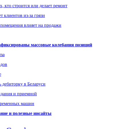
х, кто строится или делает ремонт
т клиентов из-за грязи
 помещения влияет на продажи
зафиксированы массовые колебания позиций
gma
одов
е
 дебиторку в Беларуси
идания и приемной
овременных машин
вание и полезные инсайты