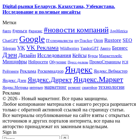
Digital-рынки Беларуси, Казахстана, Узбекистана.
Исследование и полезные инсайты
Метки
#новости компаний
#деньги
#кризис
#авто
AppMetrica
Google
Rustore
SEO
myTracker
Ozon
ChatGPT
IT-специалисты
VK Реклама
VK
Бизнес
Авито
Wildberries
Telegram
YandexGPT
Дзен
Дизайн
Исследования
Кейсы
Маркетплейс
Курсы
Минцифры
ПромоСтраницы
Нейросети
Обучение
Пресс-релизы
РСЯ
Яндекс
Реклама
Роскомнадзор
Яндекс.Вебмастер
Рейтинги
Яндекс.Маркет
Яндекс.Директ
Яндекс.Дзен
маркетинг
технологии
ремонт
Яндекс.Метрика
интерьер
смартфон
Реклама
© 2026 - Новый маркетинг. Все права защищены.
Любое копирование материалов с нашего ресурса разрешается
только с обратной активной ссылкой на страницу статьи.
Все материалы опубликованные на сайте взяты с открытых
источников и других порталов интернета, все права на
авторство принадлежат их законным владельцам.
Sign in