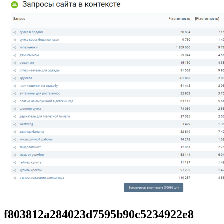
f803812a284023d7595b90c5234922e8