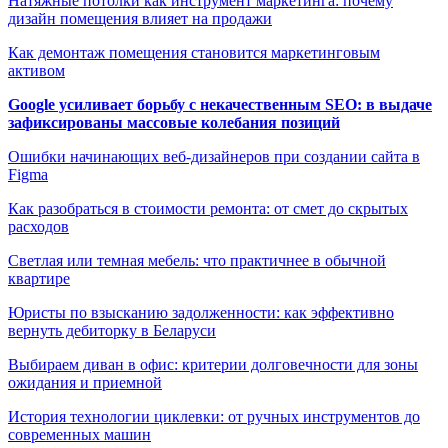
Натяжные потолки как инструмент маркетинга: почему
дизайн помещения влияет на продажи
Как демонтаж помещения становится маркетинговым
активом
Google усиливает борьбу с некачественным SEO: в выдаче
зафиксированы массовые колебания позиций
Ошибки начинающих веб-дизайнеров при создании сайта в
Figma
Как разобраться в стоимости ремонта: от смет до скрытых
расходов
Светлая или темная мебель: что практичнее в обычной
квартире
Юристы по взысканию задолженности: как эффективно
вернуть дебиторку в Беларуси
Выбираем диван в офис: критерии долговечности для зоны
ожидания и приемной
История технологии циклевки: от ручных инструментов до
современных машин