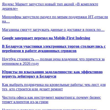
Яндекс Маркет запустил новый тип акций «В комплекте
дешевле»
Минцифры запустило раздел по мерам поддержки ИТ-отрасли
на…
Магазины смогут загружать данные о доставке в поиск по…
Google завершает переход на Mobile-First Indexing
В Беларуси участники электронных торгов столкнулись с
перебоями в работе аукционных сервисов
Ноутбук стоимость — полная цена владения: что прячется за
ценником в 2026 году
Юристы по взысканию задолженности: как эффективно
вернуть дебиторку в Беларуси
Как выбрать подрядчика на кровельные работы: чек-лист для
тех, кто строится или делает ремонт
Чистота офиса как инструмент маркетинга: почему бизнес
теряет клиентов из-за грязи