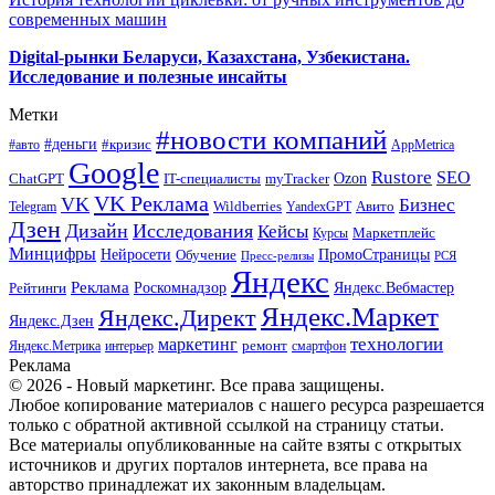
современных машин
Digital-рынки Беларуси, Казахстана, Узбекистана.
Исследование и полезные инсайты
Метки
#новости компаний
#деньги
#кризис
#авто
AppMetrica
Google
Rustore
SEO
myTracker
Ozon
ChatGPT
IT-специалисты
VK Реклама
VK
Бизнес
Авито
Wildberries
Telegram
YandexGPT
Дзен
Дизайн
Исследования
Кейсы
Маркетплейс
Курсы
Минцифры
ПромоСтраницы
Нейросети
Обучение
Пресс-релизы
РСЯ
Яндекс
Реклама
Роскомнадзор
Яндекс.Вебмастер
Рейтинги
Яндекс.Маркет
Яндекс.Директ
Яндекс.Дзен
маркетинг
технологии
ремонт
Яндекс.Метрика
интерьер
смартфон
Реклама
© 2026 - Новый маркетинг. Все права защищены.
Любое копирование материалов с нашего ресурса разрешается
только с обратной активной ссылкой на страницу статьи.
Все материалы опубликованные на сайте взяты с открытых
источников и других порталов интернета, все права на
авторство принадлежат их законным владельцам.