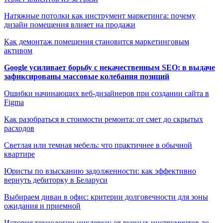
Натяжные потолки как инструмент маркетинга: почему
дизайн помещения влияет на продажи
Как демонтаж помещения становится маркетинговым
активом
Google усиливает борьбу с некачественным SEO: в выдаче
зафиксированы массовые колебания позиций
Ошибки начинающих веб-дизайнеров при создании сайта в
Figma
Как разобраться в стоимости ремонта: от смет до скрытых
расходов
Светлая или темная мебель: что практичнее в обычной
квартире
Юристы по взысканию задолженности: как эффективно
вернуть дебиторку в Беларуси
Выбираем диван в офис: критерии долговечности для зоны
ожидания и приемной
История технологии циклевки: от ручных инструментов до