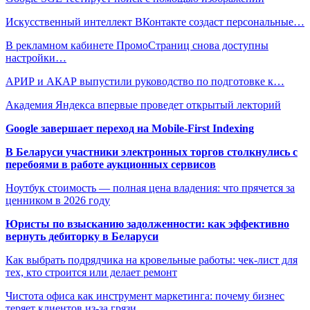
Искусственный интеллект ВКонтакте создаст персональные…
В рекламном кабинете ПромоСтраниц снова доступны
настройки…
АРИР и АКАР выпустили руководство по подготовке к…
Академия Яндекса впервые проведет открытый лекторий
Google завершает переход на Mobile-First Indexing
В Беларуси участники электронных торгов столкнулись с
перебоями в работе аукционных сервисов
Ноутбук стоимость — полная цена владения: что прячется за
ценником в 2026 году
Юристы по взысканию задолженности: как эффективно
вернуть дебиторку в Беларуси
Как выбрать подрядчика на кровельные работы: чек-лист для
тех, кто строится или делает ремонт
Чистота офиса как инструмент маркетинга: почему бизнес
теряет клиентов из-за грязи